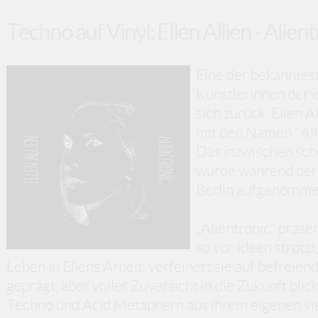
Techno auf Vinyl: Ellen Allien - Alien
Eine der bekanntes
Künstlerinnen der 
sich zurück. Ellen A
mit den Namen "Alie
Das inzwischen sch
wurde während der
Berlin aufgenomme
„Alientronic“ präse
so vor Ideen strotzt
Leben in Ellens Arbeit, verfeinert sie auf befrei
geprägt, aber voller Zuversicht in die Zukunft blic
Techno und Acid Metaphern aus ihrem eigenen vis