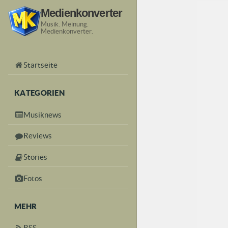
Medienkonverter
Musik. Meinung.
Medienkonverter.
Startseite
KATEGORIEN
Musiknews
Reviews
Stories
Fotos
MEHR
RSS