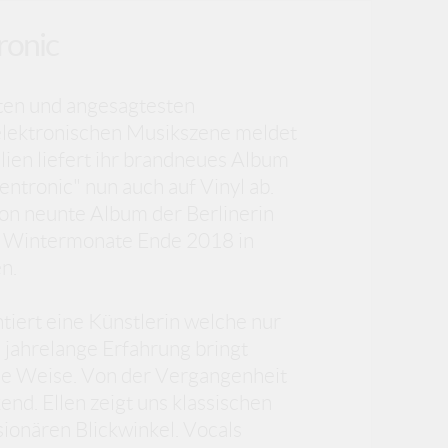
tronic
ten und angesagtesten
elektronischen Musikszene meldet
llien liefert ihr brandneues Album
ntronic" nun auch auf Vinyl ab.
on neunte Album der Berlinerin
 Wintermonate Ende 2018 in
n.
ntiert eine Künstlerin welche nur
, jahrelange Erfahrung bringt
ende Weise. Von der Vergangenheit
kend. Ellen zeigt uns klassischen
ionären Blickwinkel. Vocals