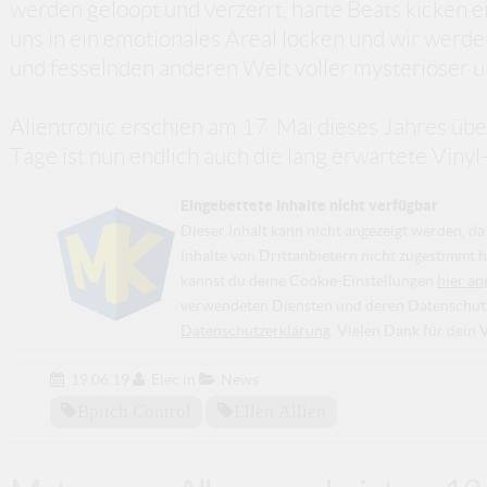
werden geloopt und verzerrt, harte Beats kicken
uns in ein emotionales Areal locken und wir werd
und fesselnden anderen Welt voller mysteriöser u
Alientronic erschien am 17. Mai dieses Jahres übe
Tage ist nun endlich auch die lang erwartete Vinyl-
Eingebettete Inhalte nicht verfügbar
Dieser Inhalt kann nicht angezeigt werden, 
Inhalte von Drittanbietern nicht zugestimmt h
kannst du deine Cookie-Einstellungen
hier an
verwendeten Diensten und deren Datenschutzp
Datenschutzerklärung
. Vielen Dank für dein 
19.06.19
Elec
in
News
Bpitch Control
Ellen Allien