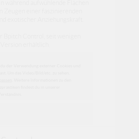
 ein während aufwühlende Flächen
en Zeugen einer faszinierenden
nd exotischer Anziehungskraft.
r Bpitch Control, seit wenigen
Version erhältlich.
da du der Verwendung externer Cookies und
ast. Um das Video/Bild/etc. zu sehen,
passen
. Weitere Informationen zu den
raktiken findest du in unserer
Verständnis.