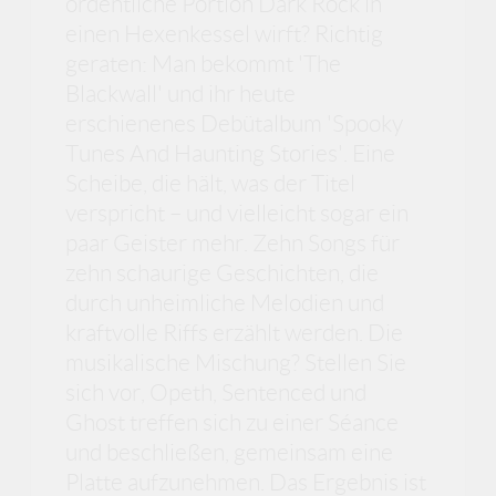
ordentliche Portion Dark Rock in
einen Hexenkessel wirft? Richtig
geraten: Man bekommt 'The
Blackwall' und ihr heute
erschienenes Debütalbum 'Spooky
Tunes And Haunting Stories'. Eine
Scheibe, die hält, was der Titel
verspricht – und vielleicht sogar ein
paar Geister mehr. Zehn Songs für
zehn schaurige Geschichten, die
durch unheimliche Melodien und
kraftvolle Riffs erzählt werden. Die
musikalische Mischung? Stellen Sie
sich vor, Opeth, Sentenced und
Ghost treffen sich zu einer Séance
und beschließen, gemeinsam eine
Platte aufzunehmen. Das Ergebnis ist