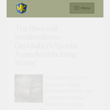
Menu
'The Blackwall'
veröffentlichen
Debütalbum 'Spooky
Tunes And Haunting
Stories'
Was passiert, wenn
man eine neblige
Halloween-Nacht, den
Londoner Stadtteil
Blackwall und eine