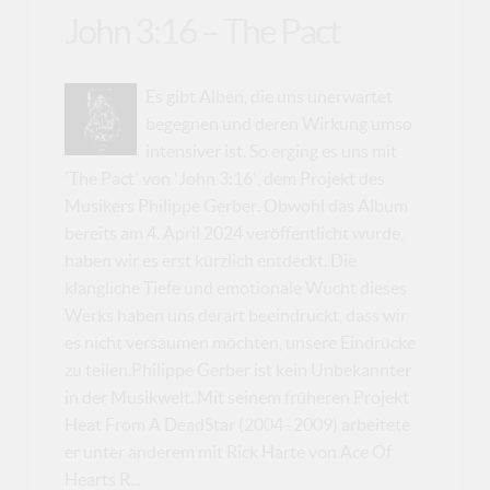
John 3:16 – The Pact
Es gibt Alben, die uns unerwartet
begegnen und deren Wirkung umso
intensiver ist. So erging es uns mit
'The Pact' von 'John 3:16', dem Projekt des
Musikers Philippe Gerber. Obwohl das Album
bereits am 4. April 2024 veröffentlicht wurde,
haben wir es erst kürzlich entdeckt. Die
klangliche Tiefe und emotionale Wucht dieses
Werks haben uns derart beeindruckt, dass wir
es nicht versäumen möchten, unsere Eindrücke
zu teilen.Philippe Gerber ist kein Unbekannter
in der Musikwelt. Mit seinem früheren Projekt
Heat From A DeadStar (2004–2009) arbeitete
er unter anderem mit Rick Harte von Ace Of
Hearts R...