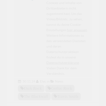
Cookies und Inhalte von
Drittanbietern nicht
zugestimmt hast. Um das
Video/Bild/etc. zu sehen,
kannst du deine Cookie-
Einstellungen
hier anpassen
.
Weitere Informationen zu
den verwendeten Diensten
und deren
Datenschutzpraktiken
findest du in unserer
Datenschutzerklärung
.
Vielen Dank für dein
Verständnis.
30.11.24
Elec
in
News
Dark Rock
Gothic Rock
The Blackwall
Travis Smith