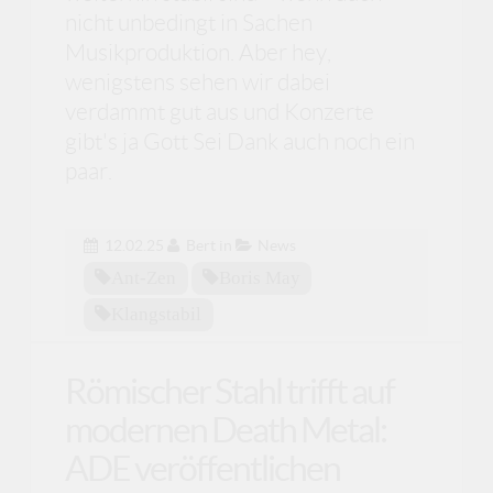
nicht unbedingt in Sachen
Musikproduktion. Aber hey,
wenigstens sehen wir dabei
verdammt gut aus und Konzerte
gibt's ja Gott Sei Dank auch noch ein
paar.
12.02.25
Bert
in
News
Ant-Zen
Boris May
Klangstabil
Römischer Stahl trifft auf
modernen Death Metal:
ADE veröffentlichen