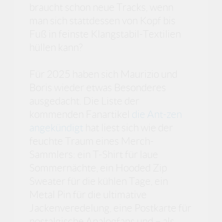
braucht schon neue Tracks, wenn
man sich stattdessen von Kopf bis
Fuß in feinste Klangstabil-Textilien
hüllen kann?
Für 2025 haben sich Maurizio und
Boris wieder etwas Besonderes
ausgedacht. Die Liste der
kommenden Fanartikel
die Ant-zen
angekündigt
hat liest sich wie der
feuchte Traum eines Merch-
Sammlers: ein T-Shirt für laue
Sommernächte, ein Hooded Zip
Sweater für die kühlen Tage, ein
Metal Pin für die ultimative
Jackenveredelung, eine Postkarte für
nostalgische Analogfans und – als