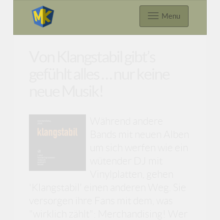
Menu
Von Klangstabil gibt’s
gefühlt alles … nur keine
neue Musik!
Während andere
Bands mit neuen Alben
um sich werfen wie ein
wütender DJ mit
Vinylplatten, gehen
'Klangstabil' einen anderen Weg. Sie
versorgen ihre Fans mit dem, was
"wirklich zählt": Merchandising! Wer