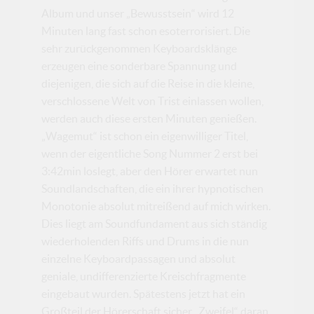
Album und unser „Bewusstsein“ wird 12
Minuten lang fast schon esoterrorisiert. Die
sehr zurückgenommen Keyboardsklänge
erzeugen eine sonderbare Spannung und
diejenigen, die sich auf die Reise in die kleine,
verschlossene Welt von Trist einlassen wollen,
werden auch diese ersten Minuten genießen.
„Wagemut“ ist schon ein eigenwilliger Titel,
wenn der eigentliche Song Nummer 2 erst bei
3:42min loslegt, aber den Hörer erwartet nun
Soundlandschaften, die ein ihrer hypnotischen
Monotonie absolut mitreißend auf mich wirken.
Dies liegt am Soundfundament aus sich ständig
wiederholenden Riffs und Drums in die nun
einzelne Keyboardpassagen und absolut
geniale, undifferenzierte Kreischfragmente
eingebaut wurden. Spätestens jetzt hat ein
Großteil der Hörerschaft sicher „Zweifel“ daran,