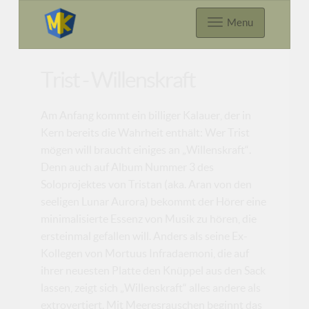
Menu
Trist - Willenskraft
Am Anfang kommt ein billiger Kalauer, der in
Kern bereits die Wahrheit enthält: Wer Trist
mögen will braucht einiges an „Willenskraft“.
Denn auch auf Album Nummer 3 des
Soloprojektes von Tristan (aka. Aran von den
seeligen Lunar Aurora) bekommt der Hörer eine
minimalisierte Essenz von Musik zu hören, die
ersteinmal gefallen will. Anders als seine Ex-
Kollegen von Mortuus Infradaemoni, die auf
ihrer neuesten Platte den Knüppel aus den Sack
lassen, zeigt sich „Willenskraft“ alles andere als
extrovertiert. Mit Meeresrauschen beginnt das