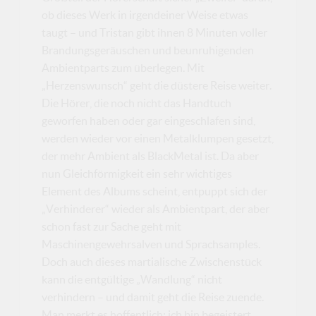
ob dieses Werk in irgendeiner Weise etwas
taugt – und Tristan gibt ihnen 8 Minuten voller
Brandungsgeräuschen und beunruhigenden
Ambientparts zum überlegen. Mit
„Herzenswunsch“ geht die düstere Reise weiter.
Die Hörer, die noch nicht das Handtuch
geworfen haben oder gar eingeschlafen sind,
werden wieder vor einen Metalklumpen gesetzt,
der mehr Ambient als BlackMetal ist. Da aber
nun Gleichförmigkeit ein sehr wichtiges
Element des Albums scheint, entpuppt sich der
„Verhinderer“ wieder als Ambientpart, der aber
schon fast zur Sache geht mit
Maschinengewehrsalven und Sprachsamples.
Doch auch dieses martialische Zwischenstück
kann die entgültige „Wandlung“ nicht
verhindern – und damit geht die Reise zuende.
Man merkt es hoffentlich: ich bin begeistert