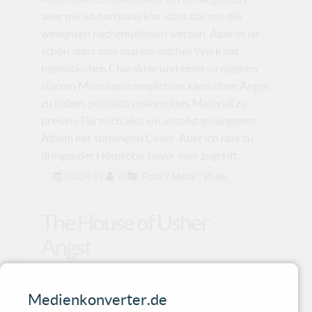
aber mir ist durchaus klar, dass das nur die
wenigsten nachempfinden werden. Aber es ist
schön, dass man mal ein solches Werk mit
hypnotischen Charakter und einer so eigenen
starren Monotonie empfehlen kann ohne Angst
zu haben, politisch unkorrektes Material zu
preisen. Für mich also ein absolut gelungenes
Album mit stimmigen Cover. Aber ich rate zu
dringender Hörprobe, bevor man zugreift.
02.04.09
in
Rock / Metal / Punk
The House of Usher -
Angst
„Angst“, das siebte Album der
Medienkonverter.de
Berliner GothRock Formation The