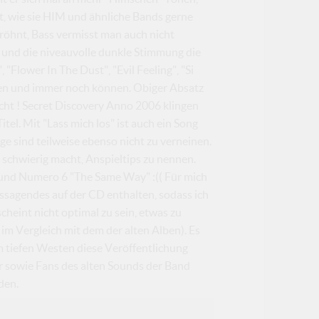
, wie sie HIM und ähnliche Bands gerne
öhnt, Bass vermisst man auch nicht
 und die niveauvolle dunkle Stimmung die
"Flower In The Dust", "Evil Feeling", "Si
ten und immer noch können. Obiger Absatz
nicht ! Secret Discovery Anno 2006 klingen
el. Mit "Lass mich los" ist auch ein Song
e sind teilweise ebenso nicht zu verneinen.
s schwierig macht, Anspieltips zu nennen.
er und Numero 6 "The Same Way" :(( Für mich
tssagendes auf der CD enthalten, sodass ich
heint nicht optimal zu sein, etwas zu
m Vergleich mit dem der alten Alben). Es
m tiefen Westen diese Veröffentlichung
r sowie Fans des alten Sounds der Band
den.