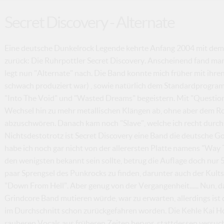
Secret Discovery - Alternate
Eine deutsche Dunkelrock Legende kehrte Anfang 2004 mit dem 
zurück: Die Ruhrpottler Secret Discovery. Anscheinend fand m
legt nun "Alternate" nach. Die Band konnte mich früher mit ihren
schwach produziert war) , sowie natürlich dem Standardprogra
"Into The Void" und "Wasted Dreams" begeistern. Mit "Question
Wechsel hin zu mehr metallischen Klängen ab, ohne aber dem Rock
abzuschwören. Danach kam noch "Slave", welche ich recht durchsc
Nichtsdestotrotz ist Secret Discovery eine Band die deutsche G
habe ich noch gar nicht von der allerersten Platte namens "Way 
den wenigsten bekannt sein sollte, betrug die Auflage doch nur 
paar Sprengsel des Punkrocks zu finden, darunter auch der Kults
"Down From Hell". Aber genug von der Vergangenheit...... Nun, d
Grindcore Band mutieren würde, war zu erwarten, allerdings ist
im Durchschnitt schon zurückgefahren worden. Die Kehle Kai Ho
rauheren Vocals aus früheren Zeiten hervor, stattdessen versuc