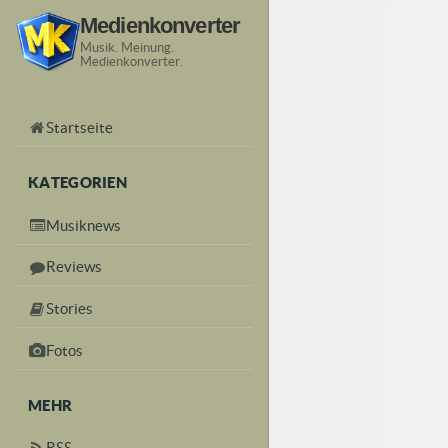
Medienkonverter
Musik. Meinung.
Medienkonverter.
Startseite
KATEGORIEN
Musiknews
Reviews
Stories
Fotos
MEHR
RSS