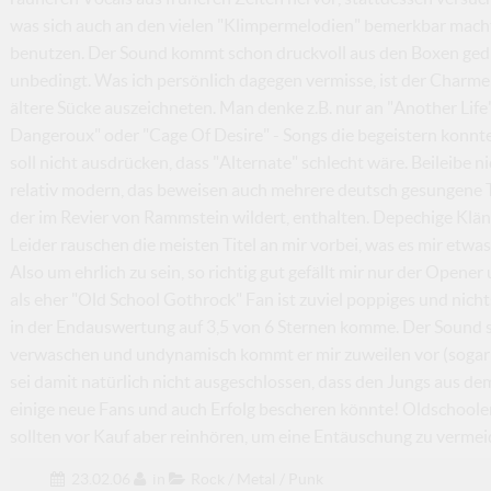
was sich auch an den vielen "Klimpermelodien" bemerkbar macht
benutzen. Der Sound kommt schon druckvoll aus den Boxen gedr
unbedingt. Was ich persönlich dagegen vermisse, ist der Charme
ältere Sücke auszeichneten. Man denke z.B. nur an "Another Life", 
Dangeroux" oder "Cage Of Desire" - Songs die begeistern konn
soll nicht ausdrücken, dass "Alternate" schlecht wäre. Beileibe 
relativ modern, das beweisen auch mehrere deutsch gesungene Tit
der im Revier von Rammstein wildert, enthalten. Depechige Kläng
Leider rauschen die meisten Titel an mir vorbei, was es mir etwa
Also um ehrlich zu sein, so richtig gut gefällt mir nur der Open
als eher "Old School Gothrock" Fan ist zuviel poppiges und nich
in der Endauswertung auf 3,5 von 6 Sternen komme. Der Sound sc
verwaschen und undynamisch kommt er mir zuweilen vor (sogar i
sei damit natürlich nicht ausgeschlossen, dass den Jungs aus de
einige neue Fans und auch Erfolg bescheren könnte! Oldschoole
sollten vor Kauf aber reinhören, um eine Entäuschung zu vermei
23.02.06
in
Rock / Metal / Punk