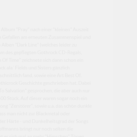
Album "Pray" nach einer "kleinen" Auszeit
an Gefallen am erneuten Zusammenspiel und
 Alben "Dark Line" (welches leider zu
mm des gepflegten Gothrock CD-Regals,
 Of Time" zeichnete sich dann schon ein
 ala´ Fields und Sisters gänzlich
hnittlich fand, sowie eine Art Best Of.
othicrock Geschichte geschrieben hat. Dabei
To Salvation" gesprochen, die aber auch nur
500 Stück. Auf dieser waren sogar noch ein
ong "Zerstörer", sowie u.a. das schön dunkle
ass man nicht zur Blackmetal oder
 der Härte - und Dunkelheitsgrad der Songs
ffmanns bringt nur noch selten die
ht er sich mal an mehr "Himschen" Tönen,