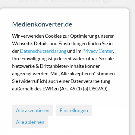
Hochkarätiges aus dem hohen Norden,
Medienkonverter.de
hochgelobt, denn es geht hoch her: Devar aus
Norwegen machen ihr
Wir verwenden Cookies zur Optimierung unserer
Webseite. Details und Einstellungen finden Sie in
der
Datenschutzerklärung
und im
Privacy Center
.
Editors - In This Light And
Ihre Einwilligung ist jederzeit widerrufbar. Soziale
On This Evening
Netzwerke & Drittanbieter-Inhalte können
angezeigt werden. Mit „Alle akzeptieren“ stimmen
Sie (widerruflich) auch einer Datenverarbeitung
Ein Album das erste Mal zu hören und mit
außerhalb des EWR zu (Art. 49 (1) (a) DSGVO).
positiver Überraschung über das Erlebte zurück
gelassen zu
Alle akzeptieren
Einstellungen
© 1998 - 2026 Medienkonverter.de
Alle ablehnen
• Alle Rechte vorbehalten
• Abzug nur mit Genehmigung