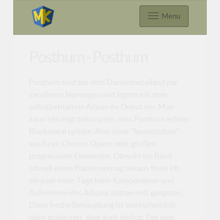
Menu
Posthum - Posthum
Posthum sind aus dem Dunkelmetalland par
excellence Norwegen und legten mit dem
selbstbetiteltem Album ihr Debut vor. Man
kann beruhigt behaupten, dass Posthum echten
Blackmetal spielen. Also ohne "Sperenzchen"
wie Keys, Chören, Opern oder großen
progressiven Elementen. Obwohl die Band
schnell einen Plattenvertrag bekam, finde ich
ein paar mehr Tage beim Komponieren und
Aufnehmen des Albums hätten evtl. gutgetan.
Diese freche Behauptung ist wahrscheinlich
nicht grade nett, aber auch ehrlich. Der eine