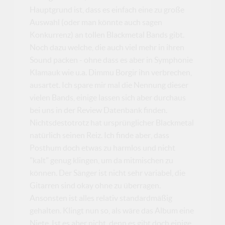
Hauptgrund ist, dass es einfach eine zu große
Auswahl (oder man könnte auch sagen
Konkurrenz) an tollen Blackmetal Bands gibt.
Noch dazu welche, die auch viel mehr in ihren
Sound packen - ohne dass es aber in Symphonie
Klamauk wie u.a. Dimmu Borgir ihn verbrechen,
ausartet. Ich spare mir mal die Nennung dieser
vielen Bands, einige lassen sich aber durchaus
bei uns in der Review Datenbank finden.
Nichtsdestotrotz hat ursprünglicher Blackmetal
natürlich seinen Reiz. Ich finde aber, dass
Posthum doch etwas zu harmlos und nicht
"kalt" genug klingen, um da mitmischen zu
können. Der Sänger ist nicht sehr variabel, die
Gitarren sind okay ohne zu überragen.
Ansonsten ist alles relativ standardmäßig
gehalten. Klingt nun so, als wäre das Album eine
Niete. Ist es aber nicht, denn es gibt doch einige