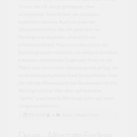
Tracks, die z.B. einige getragene, eher
schleppende Töne bieten, die durchaus
begeistern können. Auch ein paar der
Gitarrenmelodien, die sich aber eher im
Hintergrund abspielen, sind nicht von
schlechten Eltern. Man muss also schon ein
bischen genauer hinhören, um einige Feinheiten
erkennen zu könnnen. Insgesamt finde ich die
Platte aber doch nicht stimmungsvoll genug, um
einen bedingungslosen Kauf zu empfehlen. Und
die richtige Stimmung ist bei Blackmetal mit das
Wichtigste imho. Wer aber auf eine eher
"sanfte" traditionelle Richtung steht, der kann
ruhig mal reinhören.
09.10.09
in
Rock / Metal / Punk
Devar - Alternate Endings