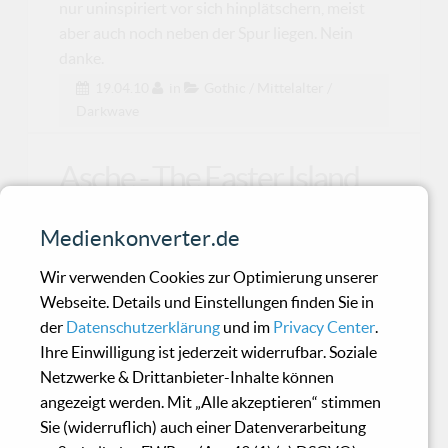
nur uninspiriert vor sich hinplätschern, meist
aber auch noch neben der Spur liegen. Nein
danke.
19.04.10
in
Gothic / Mittelalter /
Darkwave
Asche - The Easter Island
Phenomenon
Medienkonverter.de
Satte sieben Jahre nach dem letzten
Wir verwenden Cookies zur Optimierung unserer
Doppelalbum bei Ant-Zen und vier nach dem
Webseite. Details und Einstellungen finden Sie in
Split-Album mit Synaps
der
Datenschutzerklärung
und im
Privacy Center
.
Ihre Einwilligung ist jederzeit widerrufbar. Soziale
Netzwerke & Drittanbieter-Inhalte können
Machinefabriek - Daas
angezeigt werden. Mit „Alle akzeptieren“ stimmen
Sie (widerruflich) auch einer Datenverarbeitung