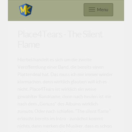
Menu
Place4Tears - The Silent
Flame
Hierbei handelt es sich um die zweite
Veröffentlung einer Band, die bereits einen
Plattendeal hat. Das muss ich mir immer wieder
klarmachen, denn wirklich glauben will ich es
nicht. Place4Tears ist wirklich ein weise
gewählter Bandname, denn nach heulen ist mir
nach dem „Genuss“ des Albums wirklich
zumute. Oder nach schlafen. "The silent flame"
erlöscht bereits im Intro - zunächst kommt
nichts, dann merken die Musiker, dass es schon