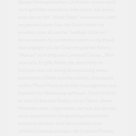
Sänger hinwegtäuschen. Und dann sind es auch
noch gefühlte unendlich viele Lieder, bei denen
man sich an der "silent flame" verbrennen (oder
verpennen) kann. Nur der Form halber sei
erwähnt, dass ab und an "kräftige Gitarren"
dazukommen. So zumindest nennt es die Band,
aber dagegen ist das Gitarrenspiel bei Sisters
"Marian" so kräftig wie Cannibal Corpse... Nein
nein nein. Es gibt Alben, die absichtlich in
Zeitlupe und mit wenig Abwechslung einen
bestimmten Effekt erzielen wollen. Und gewiß
wollen Place4Tears auch eine traumgleiche und
hypnotische Stimmung aufbauen. Doch es fehlt
an allen Ecken und Enden, sei es Talent, Ideen,
Melodien oder ....irgendwas und was das gerade
noch ausreichende Songwriting letztendlich
komplett zerstört sind die krummen und
schiefen Gesangseinlagen die in guten Phasen