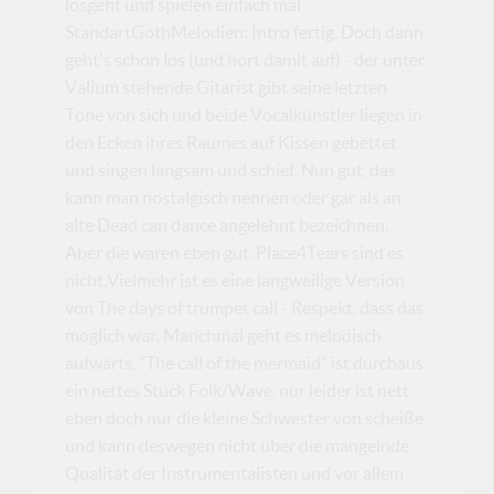
losgeht und spielen einfach mal
StandartGothMelodien: Intro fertig. Doch dann
geht's schon los (und hört damit auf) - der unter
Valium stehende Gitarist gibt seine letzten
Töne von sich und beide Vocalkünstler liegen in
den Ecken ihres Raumes auf Kissen gebettet
und singen langsam und schief. Nun gut, das
kann man nostalgisch nennen oder gar als an
alte Dead can dance angelehnt bezeichnen.
Aber die waren eben gut. Place4Tears sind es
nicht.Vielmehr ist es eine langweilige Version
von The days of trumpet call - Respekt, dass das
möglich war. Manchmal geht es melodisch
aufwärts, "The call of the mermaid" ist durchaus
ein nettes Stück Folk/Wave, nur leider ist nett
eben doch nur die kleine Schwester von scheiße
und kann deswegen nicht über die mangelnde
Qualität der Instrumentalisten und vor allem