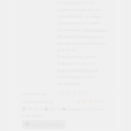
Drittanbietern nicht
zugestimmt hast. Um das
Video/Bild/etc. zu sehen,
kannst du deine Cookie-
Einstellungen
hier anpassen
.
Weitere Informationen zu
den verwendeten Diensten
und deren
Datenschutzpraktiken
findest du in unserer
Datenschutzerklärung
.
Vielen Dank für dein
Verständnis.
Userwertung:
Autorenwertung:
01.03.26
Elec
in
Ambient / Classical /
Folk
,
News
Corpse D'alsace