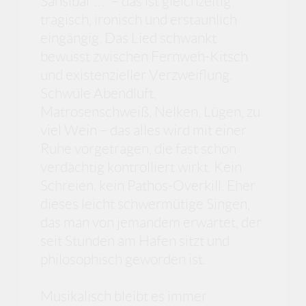
Sansibar …“ – das ist gleichzeitig
tragisch, ironisch und erstaunlich
eingängig. Das Lied schwankt
bewusst zwischen Fernweh-Kitsch
und existenzieller Verzweiflung.
Schwüle Abendluft,
Matrosenschweiß, Nelken, Lügen, zu
viel Wein – das alles wird mit einer
Ruhe vorgetragen, die fast schon
verdächtig kontrolliert wirkt. Kein
Schreien, kein Pathos-Overkill. Eher
dieses leicht schwermütige Singen,
das man von jemandem erwartet, der
seit Stunden am Hafen sitzt und
philosophisch geworden ist.
Musikalisch bleibt es immer