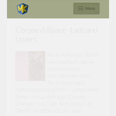
Menu
Corpse d'Alsace - Lads and
Lovers
Berlin kann laut. Berlin
kann politisch. Berlin
kann technoid
durchdrehen. Aber
Berlin kann auch
Hafenromantik spielen – selbst ohne
Meer. Genau dort legt ‘Corpse
D’Alsace’ mit ‘Lads And Lovers’ an.
Die EP versteht sich als rauer,