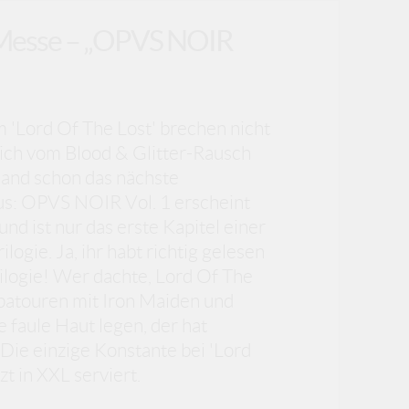
n Messe – „OPVS NOIR
 'Lord Of The Lost' brechen nicht
ich vom Blood & Glitter-Rausch
 Band schon das nächste
s: OPVS NOIR Vol. 1 erscheint
nd ist nur das erste Kapitel einer
ogie. Ja, ihr habt richtig gelesen
ilogie! Wer dachte, Lord Of The
patouren mit Iron Maiden und
 faule Haut legen, der hat
 Die einzige Konstante bei 'Lord
zt in XXL serviert.