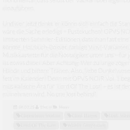
monumental, dass selbst der Vatikan überlegen d
einzuführen.
Und wer jetzt denkt, er könne sich einfach die S
wäre die Sache erledigt – Pustekuchen! OPVS NOIR
limitierten Sammler-Editionen, dass man fast ein
könnte. Holzbuch-Boxset, farbige Vinyl-Varianten,
Musikkassette für die Nostalgiker unter uns – fü
ist etwas dabei. Aber Achtung: Wer zu lange zöger
Hände und bittere Tränen. Also, liebe Dunkelwese
fett im Kalender! Denn mit OPVS NOIR Vol. 1 begi
musikalische Ära für 'Lord Of The Lost' – es ist der
mitnehmen wird. No one lost behind!
06.03.25
Elec
in
News
Chameleon Studios
Chris Harms
Dark Wav
Lord Of The Lost
Within Temptation