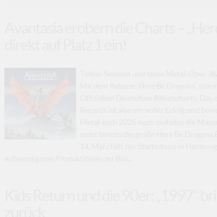
Avantasia erobern die Charts – „Her
direkt auf Platz 1 ein!
Tobias Sammet und seine Metal-Oper 'Ava
Mit dem Release 'Here Be Dragons' stürmt
Offiziellen Deutschen Albumcharts. Das
Records ist also ein voller Erfolg und bew
Metal auch 2025 noch mühelos die Massen
steht bereits die große Here Be Dragons
14. März fällt der Startschuss in Hambur
aufwendigsten Produktionen der Ban...
Kids Return und die 90er: „1997“ bri
zurück