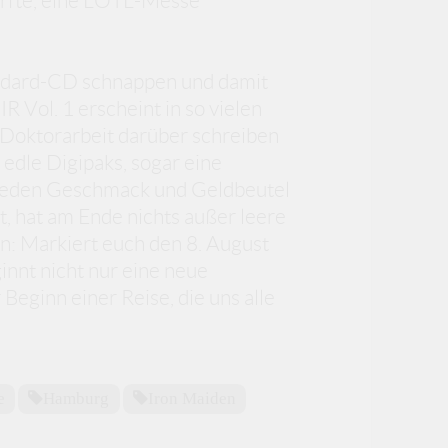
ürfte, eine LOTL-Messe
tandard-CD schnappen und damit
 Vol. 1 erscheint in so vielen
e Doktorarbeit darüber schreiben
 edle Digipaks, sogar eine
r jeden Geschmack und Geldbeutel
t, hat am Ende nichts außer leere
n: Markiert euch den 8. August
nnt nicht nur eine neue
 Beginn einer Reise, die uns alle
e
Hamburg
Iron Maiden