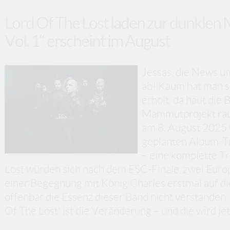
Lord Of The Lost laden zur dunkle
Vol. 1“ erscheint im August
Jessas, die News um
ab! Kaum hat man s
erholt, da haut die
Mammutprojekt rau
am 8. August 2025 u
geplanten Album-Tril
– eine komplette Tr
Lost würden sich nach dem ESC-Finale, zwei Euro
einer Begegnung mit König Charles erstmal auf die
offenbar die Essenz dieser Band nicht verstanden.
Of The Lost' ist die Veränderung – und die wird jet