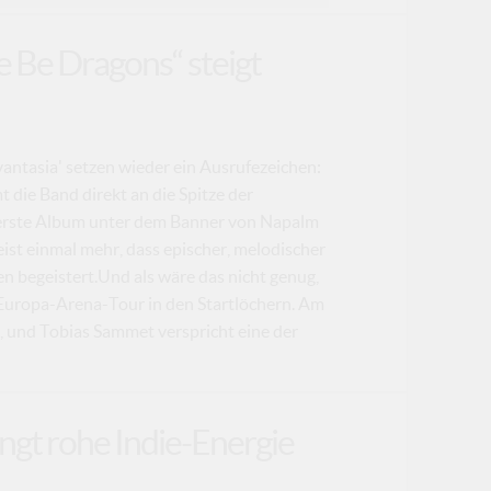
e Be Dragons“ steigt
ntasia' setzen wieder ein Ausrufezeichen:
 die Band direkt an die Spitze der
 erste Album unter dem Banner von Napalm
eist einmal mehr, dass epischer, melodischer
 begeistert.Und als wäre das nicht genug,
 Europa-Arena-Tour in den Startlöchern. Am
g, und Tobias Sammet verspricht eine der
ngt rohe Indie-Energie