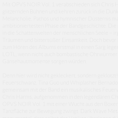
Mit OPVS NOIR Vol. 1 verabschieden sich Chris
glitzernden Bühnen und kehren zurück in die Dunke
Melancholie, Pathos und hymnischer Düsternis ma
ambitioniertesten Phase der Bandgeschichte. Die m
in die Schattenwelten der menschlichen Seele – 
Träumen und bittersüßer Einsamkeit. Doch bevor h
zum Hören des Albums erstmal in einen Sarg lege
LOTL, wenn nicht auch bombastische Ohrwürmer u
Gänsehautmomente sorgen würden.
Denn hier wird nicht gekleckert, sondern geklotzt
Feuerschwanz, Tina Guo und Whiplasher Bernadott
gemeinsam mit der Band ein musikalisches Feuerw
Chris Harms, aufgenommen in den legendären Ch
OPVS NOIR Vol. 1 mit einer Wucht aus den Boxen, 
Tanzfläche zur Bewegung zwingt. Dark Wave Meta