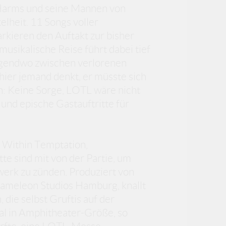
 Harms und seine Mannen von
lheit. 11 Songs voller
rkieren den Auftakt zur bisher
usikalische Reise führt dabei tief
irgendwo zwischen verlorenen
ier jemand denkt, er müsste sich
n: Keine Sorge, LOTL wäre nicht
nd epische Gastauftritte für
! Within Temptation,
e sind mit von der Partie, um
erk zu zünden. Produziert von
ameleon Studios Hamburg, knallt
die selbst Gruftis auf der
l in Amphitheater-Größe, so