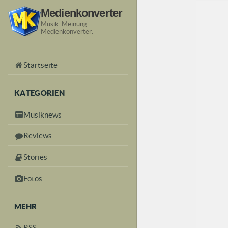
Medienkonverter
Musik. Meinung.
Medienkonverter.
Startseite
KATEGORIEN
Musiknews
Reviews
Stories
Fotos
MEHR
RSS