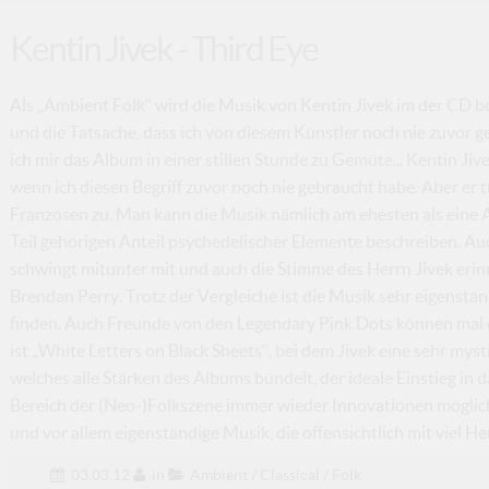
Kentin Jivek - Third Eye
Als „Ambient Folk“ wird die Musik von Kentin Jivek im der CD b
und die Tatsache, dass ich von diesem Künstler noch nie zuvor g
ich mir das Album in einer stillen Stunde zu Gemüte... Kentin Ji
wenn ich diesen Begriff zuvor noch nie gebraucht habe. Aber er t
Franzosen zu. Man kann die Musik nämlich am ehesten als eine Ar
Teil gehörigen Anteil psychedelischer Elemente beschreiben. A
schwingt mitunter mit und auch die Stimme des Herrn Jivek erin
Brendan Perry. Trotz der Vergleiche ist die Musik sehr eigenst
finden. Auch Freunde von den Legendary Pink Dots können mal e
ist „White Letters on Black Sheets“, bei dem Jivek eine sehr my
welches alle Stärken des Albums bündelt, der ideale Einstieg in d
Bereich der (Neo-)Folkszene immer wieder Innovationen möglich 
und vor allem eigenständige Musik, die offensichtlich mit viel H
03.03.12
in
Ambient / Classical / Folk