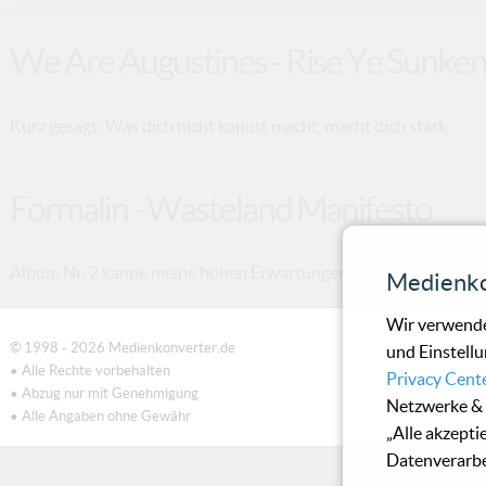
We Are Augustines - Rise Ye Sunken
Kurz gesagt: Was dich nicht kaputt macht, macht dich stark
Formalin - Wasteland Manifesto
Album Nr. 2 kanne meine hohen Erwartungen nicht erfüllen. Ist 
Medienko
Wir verwende
© 1998 - 2026 Medienkonverter.de
und Einstellu
• Alle Rechte vorbehalten
Privacy Cent
• Abzug nur mit Genehmigung
Netzwerke & 
• Alle Angaben ohne Gewähr
„Alle akzepti
Datenverarbe