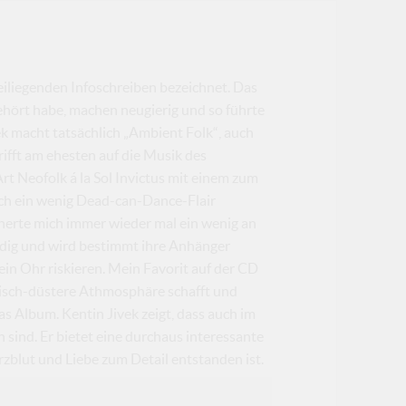
eiliegenden Infoschreiben bezeichnet. Das
ehört habe, machen neugierig und so führte
vek macht tatsächlich „Ambient Folk“, auch
rifft am ehesten auf die Musik des
t Neofolk á la Sol Invictus mit einem zum
uch ein wenig Dead-can-Dance-Flair
nerte mich immer wieder mal ein wenig an
ändig und wird bestimmt ihre Anhänger
in Ohr riskieren. Mein Favorit auf der CD
stisch-düstere Athmosphäre schafft und
as Album. Kentin Jivek zeigt, dass auch im
sind. Er bietet eine durchaus interessante
erzblut und Liebe zum Detail entstanden ist.