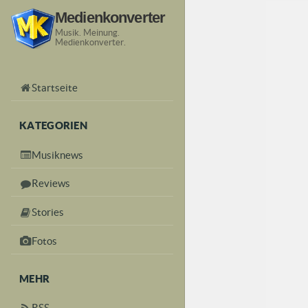
Medienkonverter
Musik. Meinung.
Medienkonverter.
Startseite
KATEGORIEN
Musiknews
Reviews
Stories
Fotos
MEHR
RSS