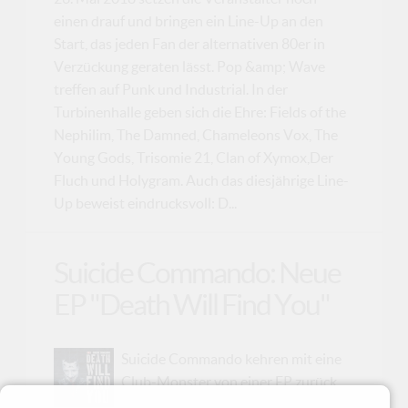
einen drauf und bringen ein Line-Up an den
Start, das jeden Fan der alternativen 80er in
Verzückung geraten lässt. Pop &amp; Wave
treffen auf Punk und Industrial. In der
Turbinenhalle geben sich die Ehre: Fields of the
Nephilim, The Damned, Chameleons Vox, The
Young Gods, Trisomie 21, Clan of Xymox,Der
Fluch und Holygram. Auch das diesjährige Line-
Up beweist eindrucksvoll: D...
Suicide Commando: Neue
EP "Death Will Find You"
Suicide Commando kehren mit eine
Club-Monster von einer EP zurück.
„Death Will Find You“ bietet mit zwei