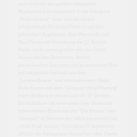
auch noch für den größten deutschen
Musikpreis Echo nominiert. In der Kategorie
„Rock national“ misst sich die derzeit
erfolgreichste Rockband Bayerns um den
gebürtigen Augsburger Alex Wesselsky und
Noel Pix bei der Verleihung am 12. April in
Berlin mit Branchengrößen wie den Toten
Hosen und den Beatsteaks. Neben
ausverkauften Tourneen und prominenten Slots
auf nationalen Festivals wie dem
„SummerBreeze" und internationalen Mega-
Rock-Events wie dem "Graspop Metal Meeting"
feiert die Band in diesem Jahr ihr 15-jähriges
Bandjubiläum mit einer exklusiven Show und
befreundeten Bands wie den "Die Krupps" und
"Oomph!" im Rahmen des selbst veranstalteten
„Volle Kraft voraus“-Festival am 8. September
2018 in der Ratiopharm Arena Neu-Ulm. Damit