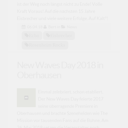
ist der Weg noch längst nicht zu Ende! Volle
Kraft Voraus! Auf die nächsten 15 Jahre
Eisbrecher und viele weitere Erfolge. Auf Kalt°!
06.04.18
Bert
in
News
Echo
Eisbrecher
Rosenheim Rocks
New Waves Day 2018 in
Oberhausen
Einmal zelebriert, schon etabliert.
Der New Waves Day feierte 2017
seine überragende Premiere in
Oberhausen und brachte Szenehelden wie The
Mission vor tausenden Fans auf die Bühne. Am
26. Mai 2018 setzen die Veranstalter noch