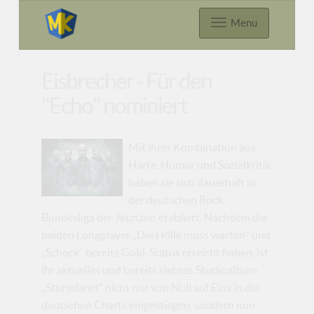
Menu
Eisbrecher - Für den
"Echo" nominiert
Mit ihrer Kombination aus
Härte, Humor und Sozialkritik
haben sie sich dauerhaft in
der deutschen Rock
Bundesliga der Jetztzeit etabliert. Nachdem die
beiden Longplayer „Die Hölle muss warten“ und
„Schock“ bereits Gold-Status erreicht haben, ist
ihr aktuelles und bereits siebtes Studioalbum
„Sturmfahrt“ nicht nur von Null auf Eins in die
deutschen Charts eingestiegen, sondern nun