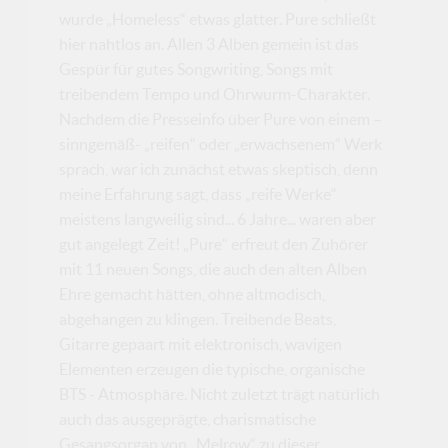
wurde „Homeless“ etwas glatter. Pure schließt
hier nahtlos an. Allen 3 Alben gemein ist das
Gespür für gutes Songwriting, Songs mit
treibendem Tempo und Ohrwurm-Charakter.
Nachdem die Presseinfo über Pure von einem –
sinngemäß- „reifen“ oder „erwachsenem“ Werk
sprach, war ich zunächst etwas skeptisch, denn
meine Erfahrung sagt, dass „reife Werke“
meistens langweilig sind... 6 Jahre... waren aber
gut angelegt Zeit! „Pure“ erfreut den Zuhörer
mit 11 neuen Songs, die auch den alten Alben
Ehre gemacht hätten, ohne altmodisch,
abgehangen zu klingen. Treibende Beats,
Gitarre gepaart mit elektronisch, wavigen
Elementen erzeugen die typische, organische
BTS - Atmosphäre. Nicht zuletzt trägt natürlich
auch das ausgeprägte, charismatische
Gesangsorgan von „Melrow“ zu dieser