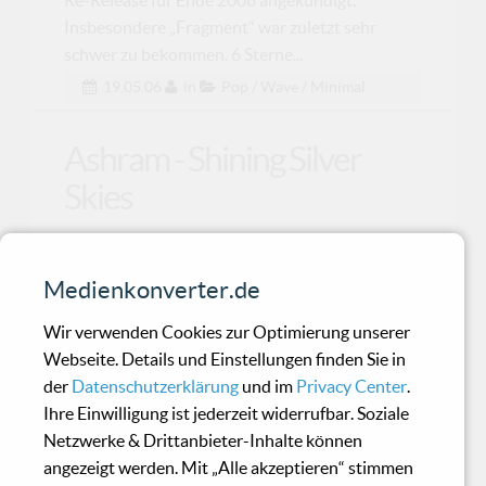
Insbesondere „Fragment“ war zuletzt sehr
schwer zu bekommen. 6 Sterne...
19.05.06
in
Pop / Wave / Minimal
Ashram - Shining Silver
Skies
Auf Ashram bin ich durch eine Freundin
Medienkonverter.de
aufmerksam geworden, die mir vor Jahren das
Debütalbum, welch
Wir verwenden Cookies zur Optimierung unserer
Webseite. Details und Einstellungen finden Sie in
der
Datenschutzerklärung
und im
Privacy Center
.
Sportfreunde Stiller - You
Ihre Einwilligung ist jederzeit widerrufbar. Soziale
have to win Zweikampf
Netzwerke & Drittanbieter-Inhalte können
angezeigt werden. Mit „Alle akzeptieren“ stimmen