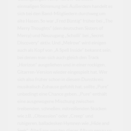
einmaligen Stimmung bei. Außerdem handelt es
sich bei den Band-Mitgliedern durchweg um
alte Hasen. So war „Fred Büntig“ früher bei „The
Merry Thoughts“ (den deutschen Sisters of
Mercy) und Neuzugang „Scholli“ bei „Secret
Discovery“ aktiv. Und „Melrow“ wird einigen
auch als Kopf von „A Spell Inside“ bekannt sein,
bei denen man sich auch gleich den Track
„Horizon“ ausgeliehen und in einer rockigen,
Gitarren-Version wieder eingespielt hat. Wer
sich also früher schon in diesem Dunstkreis
musikalisch Zuhause gefühlt hat, sollte „Pure“
unbedingt eine Chance geben. „Pure“ enthält
eine ausgewogene Mischung zwischen
treibenden, schnellen, mitreißenden Stücken
wie z.B. „Obsession“ oder „Creep“ und
ruhigeren, balladesken Hymnen wie „Hide and
Seek“. Alte Fans werden dieses Album genau so