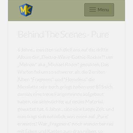
Menu
Behind The Scenes - Pure
6 Jahre... mussten sich die Fans auf das dritte
Album der „Electro-Wave-Gothic-Rocker?? um
„Melrow“ aka „Michael Röder“ gedulden. Das
Warten fiel um so schwerer, als die 2 ersten
Alben “Fragment“ und “Homeless“ die
Messlatte sehr hoch gelegt haben und BTS sich
damals eine treue Fangemeinde aufgebaut
haben, die sehnsüchtig auf neues Material
gewartet hat. 6 Jahre... sind eine Lange Zeit, und
man fragt sich natürlich, was einen auf „Pure“
erwartet? War „Fragment“ noch wunderbar rau
mit Ecken und Kanten zum dran reiben, so