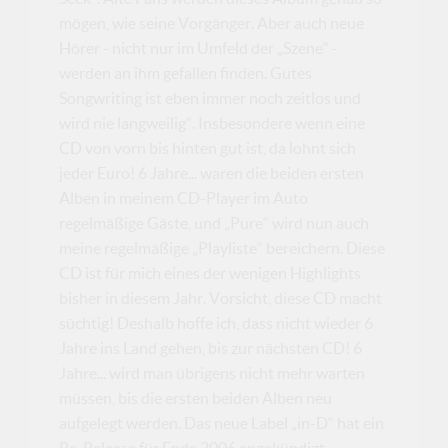
mögen, wie seine Vorgänger. Aber auch neue
Hörer - nicht nur im Umfeld der „Szene“ -
werden an ihm gefallen finden. Gutes
Songwriting ist eben immer noch zeitlos und
wird nie langweilig“. Insbesondere wenn eine
CD von vorn bis hinten gut ist, da lohnt sich
jeder Euro! 6 Jahre... waren die beiden ersten
Alben in meinem CD-Player im Auto
regelmäßige Gäste, und „Pure“ wird nun auch
meine regelmäßige „Playliste“ bereichern. Diese
CD ist für mich eines der wenigen Highlights
bisher in diesem Jahr. Vorsicht, diese CD macht
süchtig! Deshalb hoffe ich, dass nicht wieder 6
Jahre ins Land gehen, bis zur nächsten CD! 6
Jahre... wird man übrigens nicht mehr warten
müssen, bis die ersten beiden Alben neu
aufgelegt werden. Das neue Label „in-D“ hat ein
Re-Release für Ende 2006 angekündigt.