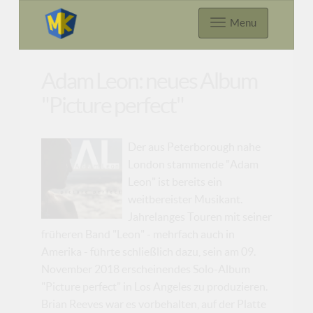
Menu
Adam Leon: neues Album
"Picture perfect"
Der aus Peterborough nahe
London stammende "Adam
Leon" ist bereits ein
weitbereister Musikant.
Jahrelanges Touren mit seiner
früheren Band "Leon" - mehrfach auch in
Amerika - führte schließlich dazu, sein am 09.
November 2018 erscheinendes Solo-Album
"Picture perfect" in Los Angeles zu produzieren.
Brian Reeves war es vorbehalten, auf der Platte