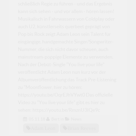
schließlich Regie zu führen - und das Ergebnis
kann sich sehen - und vor allem - hören lassen!
Musikalisch in Fahrwassern von Coldplay oder
auch U2, künstlerseits querbeet geprägt von
Pop bis Rock zeigt Adam Leon sein Talent für
eingängige, handgemachte Singer/Songwriter-
Nummer, die sich nicht davor scheuen, auch
mainstream-poppige Elemente zu verwenden.
Nach der Debüt-Single "You live your life"
veröffentlicht Adam Leon nun kurz vor der
Albumveröffentlichung das Track Pre-Listening
zu "Moonflower, hier zu hören:
https://youtu.be/OqrEJhVYwt0 Das offizielle
Video zu "You live your life" gibt es hier zu
sehen: https://youtu.be/RmznU3IQe9c
05.11.18
Bert
in
News
Adam Leon
Brian Reeves