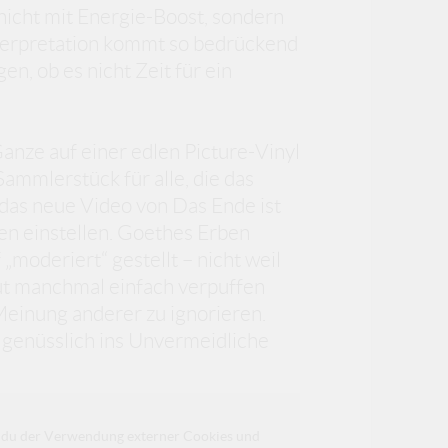
 nicht mit Energie-Boost, sondern
Interpretation kommt so bedrückend
en, ob es nicht Zeit für ein
 Ganze auf einer edlen Picture-Vinyl
Sammlerstück für alle, die das
das neue Video von Das Ende ist
onen einstellen. Goethes Erben
moderiert“ gestellt – nicht weil
ut manchmal einfach verpuffen
 Meinung anderer zu ignorieren.
ch genüsslich ins Unvermeidliche
da du der Verwendung externer Cookies und