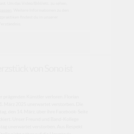
ast. Um das Video/Bild/etc. zu sehen,
passen
. Weitere Informationen zu den
raktiken findest du in unserer
Verständnis.
erzstück von Sono ist
er prägenden Künstler verloren. Florian
 11. März 2025 unerwartet verstorben. Die
itag, den 14. März, über ihre Facebook-Seite
ockiert. Unser Freund und Band-Kollege
stag unerwartet verstorben. Aus Respekt
Stelle nicht näher auf die Umstände