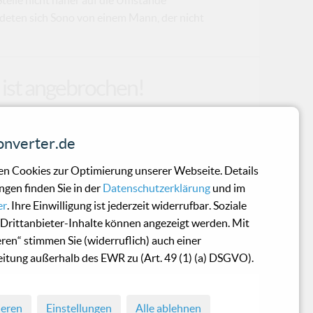
deten sich Sono von einem Mann, der nicht
t ist angebrochen!
r besser gesagt: gefrieren! Seit gestern, dem
nverter.de
album Kaltfront°! (warum es das
 nicht) draußen und bläst eine ordentliche
n Cookies zur Optimierung unserer Webseite. Details
ehörgänge. Sänger Alexander Wesselsky
ngen finden Sie in der
Datenschutzerklärung
und im
ich immer machen wollte“ – und ganz ehrlich,
er
. Ihre Einwilligung ist jederzeit widerrufbar. Soziale
tte Portion Eisbrecher-typischer Hymnen
Drittanbieter-Inhalte können angezeigt werden. Mit
sich anfühlt wie ein Orkan aus EBM, Metal
eren“ stimmen Sie (widerruflich) auch einer
itung außerhalb des EWR zu (Art. 49 (1) (a) DSGVO).
ieren
Einstellungen
Alle ablehnen