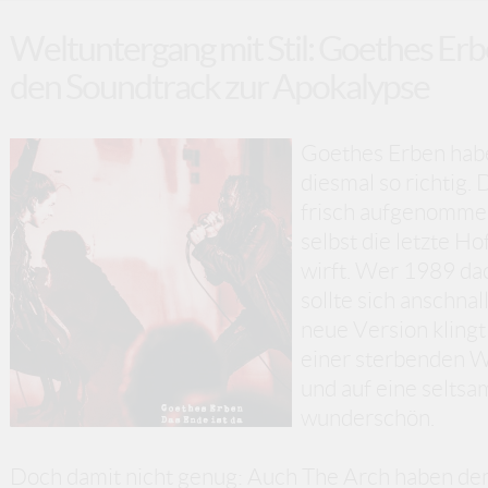
Weltuntergang mit Stil: Goethes Erb
den Soundtrack zur Apokalypse
Goethes Erben habe
diesmal so richtig. 
frisch aufgenommen 
selbst die letzte H
wirft. Wer 1989 dac
sollte sich anschnal
neue Version klingt
einer sterbenden W
und auf eine seltsa
wunderschön.
Doch damit nicht genug: Auch The Arch haben dem 