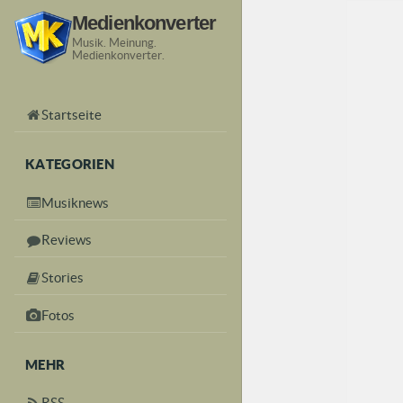
Medienkonverter
Musik. Meinung.
Medienkonverter.
Startseite
KATEGORIEN
Musiknews
Reviews
Stories
Fotos
MEHR
RSS