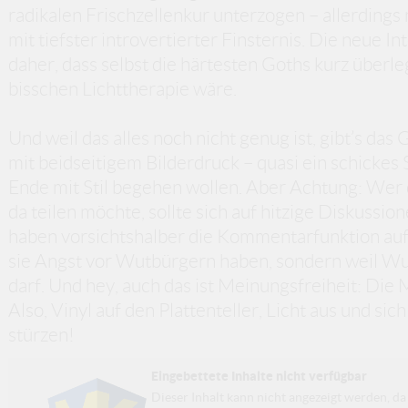
radikalen Frischzellenkur unterzogen – allerdings
mit tiefster introvertierter Finsternis. Die neue 
daher, dass selbst die härtesten Goths kurz überleg
bisschen Lichttherapie wäre.
Und weil das alles noch nicht genug ist, gibt’s das
mit beidseitigem Bilderdruck – quasi ein schickes 
Ende mit Stil begehen wollen. Aber Achtung: Wer 
da teilen möchte, sollte sich auf hitzige Diskussi
haben vorsichtshalber die Kommentarfunktion auf „
sie Angst vor Wutbürgern haben, sondern weil W
darf. Und hey, auch das ist Meinungsfreiheit: Die
Also, Vinyl auf den Plattenteller, Licht aus und si
stürzen!
Eingebettete Inhalte nicht verfügbar
Dieser Inhalt kann nicht angezeigt werden, 