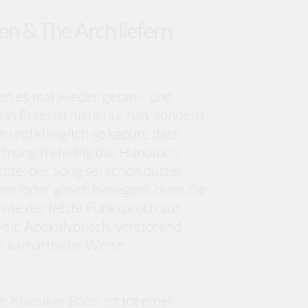
en & The Arch liefern
n es mal wieder getan – und
Das Ende ist nicht nur nah, sondern
und klanglich so kaputt, dass
offnung freiwillig das Handtuch
hte, der Song sei schon düster,
len (oder gleich hinlegen), denn die
 wie der letzte Funkspruch aus
elt. Apokalyptisch, verstörend
m kathartische Weise
Klassiker Babsi ist tot einer