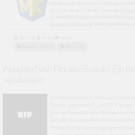
Inhalte von Drittanbietern nicht zugestimmt h
kannst du deine Cookie-Einstellungen
hier an
verwendeten Diensten und deren Datenschutzp
Datenschutzerklärung
. Vielen Dank für dein 
15.03.25
Elec
in
News
Goethes Erben
The Arch
Abschied von Florian Sikorski: Ein H
verstummt
Die deutsche Electro-Szene hat einen ihr
Sikorski, geboren am 5. Juli 1975, ist am
traurige Nachricht teilte die Band am Fre
mit. „Wir sind unendlich traurig und sch
Florian Sikorski ist am vergangenen Dien
vor seiner Familie möchten wir an dieser 