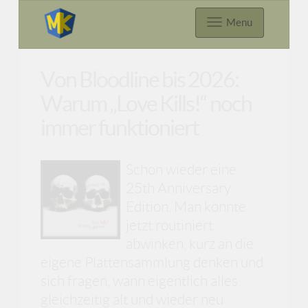
Menu
Von Bloodline bis 2026:
Warum „Love Kills!“ noch
immer funktioniert
Schon wieder eine
25th Anniversary
Edition. Man könnte
jetzt routiniert
abwinken, kurz an die
eigene Plattensammlung denken und
sich fragen, wann eigentlich alles
gleichzeitig alt und wieder neu