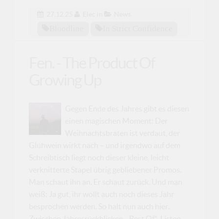
27.12.25
Elec
in
News
Bloodline
In Strict Confidence
Fen. - The Product Of
Growing Up
Gegen Ende des Jahres gibt es diesen
einen magischen Moment: Der
Weihnachtsbraten ist verdaut, der
Glühwein wirkt nach – und irgendwo auf dem
Schreibtisch liegt noch dieser kleine, leicht
verknitterte Stapel übrig gebliebener Promos.
Man schaut ihn an. Er schaut zurück. Und man
weiß: Ja gut, ihr wollt auch noch dieses Jahr
besprochen werden. So halt nun auch hier.
Zwischen Jahresrückblicken, „Best Of“-Listen