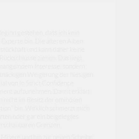
Beginn gestehen, dass ich kein
Experte bin. Die älteren Alben
hstückhaft und kann daher keine
 Rückschlüsse ziehen. Das liegt
mangelndem Interesse, sondern
rtnäckigen Weigerung der hiesigen
ial von In Strict Confidence
iment aufzunehmen. Damit erklärt
h nicht im Besitz der ominösen
ition“ bin. Wirklich schmerzt mich
arten oder gar ein beigelegtes
berschaubaren Grenzen.
Misere und hin zur neuen Scheibe