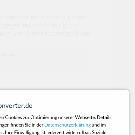
en zwiespältigen Eindruck. Einige
dagegen etwas halbherzig. Ein
noch: Vier Sterne hat dieses Album
,
Review
TH-DEFINITION-Member Andreas Grunskij.
nverter.de
n Cookies zur Optimierung unserer Webseite. Details
ngen finden Sie in der
Datenschutzerklärung
und im
er
. Ihre Einwilligung ist jederzeit widerrufbar. Soziale