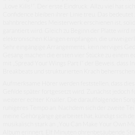
„Love Kills!“. Der erste Eindruck: Allzu viel hat sich
Confidence bleiben ihrer Linie treu. Das bedeutet z
bahnbrechendes Meisterwerk erschienen ist, sol
garantiert wird. Gleich zu Beginn der Platte wird
elektronischen Klängen empfangen, die unweigerl
Sehr eingängige Arrangements, kein nerviges Ged
Gesang machen die ersten vier Stücke zu einem e
mit „Spread Your Wings Part I“ der Beweis, dass I
Breakbeats und strukturierten Krach beherrschen
Aufmerksame Hörer werden feststellen, dass diese
Gefilde später fortgesetzt wird. Zunächst jedoch f
weiterer echter Knaller. Die darauffolgenden Song
ruhigeres Tempo an. Nachdem sich der zweite Tei
meine Gehörgänge gearbeitet hat, kündigt sich der
musikalisch stark an „You Can Make Your Own Mu
Album erinnert. Elf Minuten ohrenbetäubende Still