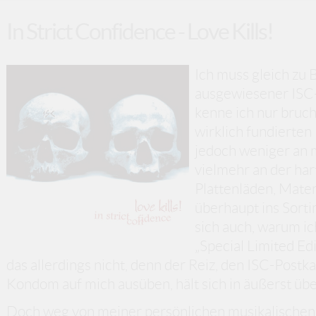
In Strict Confidence - Love Kills!
Ich muss gleich zu 
ausgewiesener ISC-
kenne ich nur bruc
wirklich fundierten
jedoch weniger an 
vielmehr an der ha
Plattenläden, Mater
überhaupt ins Sort
sich auch, warum ic
„Special Limited Ed
das allerdings nicht, denn der Reiz, den ISC-Postk
Kondom auf mich ausüben, hält sich in äußerst ü
Doch weg von meiner persönlichen musikalischen 