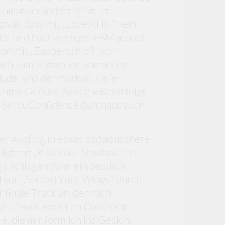
 nicht verändert. In Strict
war, dass mit „Love Kills!“ kein
ider und hochwertiger EBM jedoch
 man mit „Zauberschloß“ von
ich zum Mittanzen animieren.
udel und der markant tiefe
chten Genuss. Anschließend folgt
n Strict Confidence durchaus auch
.
r Ausflug in etwas dadaistischere
olgt mit „Kiss Your Shadow“ ein
s schlagen dann ein deutlich
l von „Spread Your Wings“ durch
 finale Track an, der mich
sic“ vom aktuellen Covenant-
e, die mir förmlich ins Gesicht