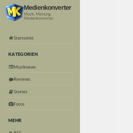
Medienkonverter
Musik. Meinung.
Medienkonverter.
Startseite
KATEGORIEN
Musiknews
Reviews
Stories
Fotos
MEHR
RSS