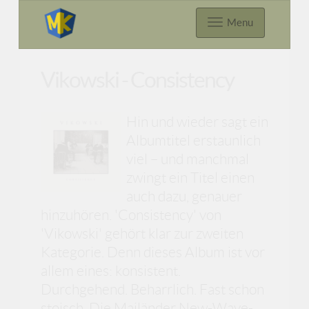
Menu
Vikowski - Consistency
Hin und wieder sagt ein
Albumtitel erstaunlich
viel – und manchmal
zwingt ein Titel einen
auch dazu, genauer
hinzuhören. 'Consistency' von
'Vikowski' gehört klar zur zweiten
Kategorie. Denn dieses Album ist vor
allem eines: konsistent.
Durchgehend. Beharrlich. Fast schon
stoisch. Die Mailänder New-Wave-