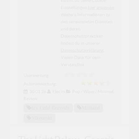
kannst du deine Cookie-
Einstellungen
hier anpassen
.
Weitere Informationen zu
den verwendeten Diensten
und deren
Datenschutzpraktiken
findest du in unserer
Datenschutzerklärung
.
Vielen Dank für dein
Verständnis.
Userwertung:
Autorenwertung:
30.01.26
Elec
in
Pop / Wave / Minimal
,
Review
Icy Cold Records
Mailand
Vikowski