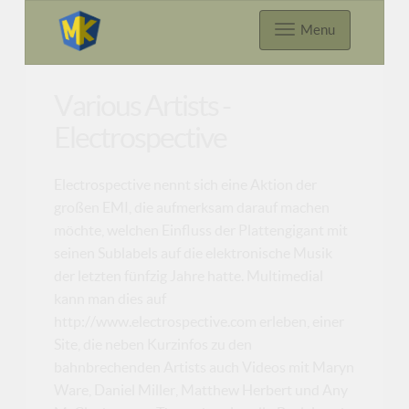
Menu
Various Artists -
Electrospective
Electrospective nennt sich eine Aktion der
großen EMI, die aufmerksam darauf machen
möchte, welchen Einfluss der Plattengigant mit
seinen Sublabels auf die elektronische Musik
der letzten fünfzig Jahre hatte. Multimedial
kann man dies auf
http://www.electrospective.com erleben, einer
Site, die neben Kurzinfos zu den
bahnbrechenden Artists auch Videos mit Maryn
Ware, Daniel Miller, Matthew Herbert und Any