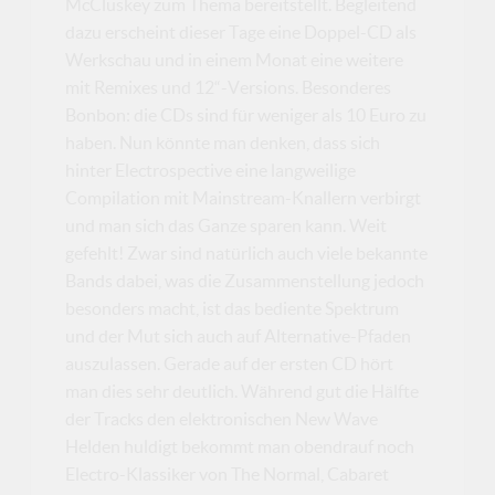
McCluskey zum Thema bereitstellt. Begleitend
dazu erscheint dieser Tage eine Doppel-CD als
Werkschau und in einem Monat eine weitere
mit Remixes und 12“-Versions. Besonderes
Bonbon: die CDs sind für weniger als 10 Euro zu
haben. Nun könnte man denken, dass sich
hinter Electrospective eine langweilige
Compilation mit Mainstream-Knallern verbirgt
und man sich das Ganze sparen kann. Weit
gefehlt! Zwar sind natürlich auch viele bekannte
Bands dabei, was die Zusammenstellung jedoch
besonders macht, ist das bediente Spektrum
und der Mut sich auch auf Alternative-Pfaden
auszulassen. Gerade auf der ersten CD hört
man dies sehr deutlich. Während gut die Hälfte
der Tracks den elektronischen New Wave
Helden huldigt bekommt man obendrauf noch
Electro-Klassiker von The Normal, Cabaret