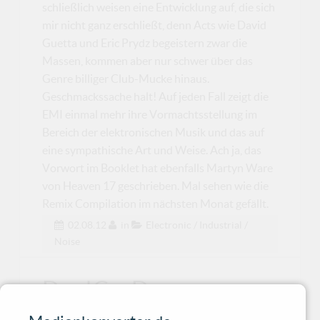
schließlich weisen eine Entwicklung auf, die sich
mir nicht ganz erschließt, denn Acts wie David
Guetta und Eric Prydz begeistern zwar die
Massen, kommen aber nur schwer über das
Genre billiger Club-Mucke hinaus.
Geschmackssache halt! Auf jeden Fall zeigt die
EMI einmal mehr ihre Vormachtsstellung im
Bereich der elektronischen Musik und das auf
eine sympathische Art und Weise. Ach ja, das
Vorwort im Booklet hat ebenfalls Martyn Ware
von Heaven 17 geschrieben. Mal sehen wie die
Remix Compilation im nächsten Monat gefällt.
02.08.12
in
Electronic / Industrial /
Noise
Dead Can Dance -
Anastasis