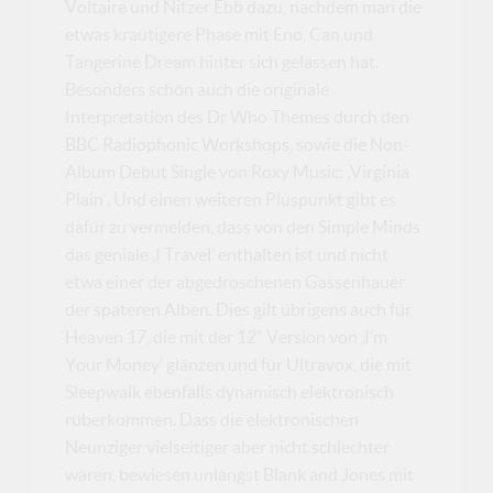
Voltaire und Nitzer Ebb dazu, nachdem man die
etwas krautigere Phase mit Eno, Can und
Tangerine Dream hinter sich gelassen hat.
Besonders schön auch die originale
Interpretation des Dr Who Themes durch den
BBC Radiophonic Workshops, sowie die Non-
Album Debut Single von Roxy Music: ‚Virginia
Plain’. Und einen weiteren Pluspunkt gibt es
dafür zu vermelden, dass von den Simple Minds
das geniale ‚I Travel’ enthalten ist und nicht
etwa einer der abgedroschenen Gassenhauer
der späteren Alben. Dies gilt übrigens auch für
Heaven 17, die mit der 12“ Version von ‚I’m
Your Money’ glänzen und für Ultravox, die mit
Sleepwalk ebenfalls dynamisch elektronisch
rüberkommen. Dass die elektronischen
Neunziger vielseitiger aber nicht schlechter
waren, bewiesen unlängst Blank and Jones mit