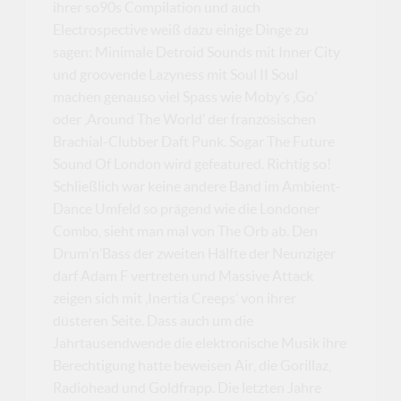
ihrer so90s Compilation und auch
Electrospective weiß dazu einige Dinge zu
sagen: Minimale Detroid Sounds mit Inner City
und groovende Lazyness mit Soul II Soul
machen genauso viel Spass wie Moby’s ‚Go’
oder ‚Around The World’ der französischen
Brachial-Clubber Daft Punk. Sogar The Future
Sound Of London wird gefeatured. Richtig so!
Schließlich war keine andere Band im Ambient-
Dance Umfeld so prägend wie die Londoner
Combo, sieht man mal von The Orb ab. Den
Drum’n’Bass der zweiten Hälfte der Neunziger
darf Adam F vertreten und Massive Attack
zeigen sich mit ‚Inertia Creeps’ von ihrer
düsteren Seite. Dass auch um die
Jahrtausendwende die elektronische Musik ihre
Berechtigung hatte beweisen Air, die Gorillaz,
Radiohead und Goldfrapp. Die letzten Jahre