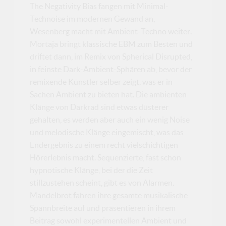
The Negativity Bias fangen mit Minimal-
Technoise im modernen Gewand an,
Wesenberg macht mit Ambient-Techno weiter.
Mortaja bringt klassische EBM zum Besten und
driftet dann, im Remix von Spherical Disrupted,
in feinste Dark-Ambient-Sphären ab, bevor der
remixende Künstler selber zeigt, was er in
Sachen Ambient zu bieten hat. Die ambienten
Klänge von Darkrad sind etwas düsterer
gehalten, es werden aber auch ein wenig Noise
und melodische Klänge eingemischt, was das
Endergebnis zu einem recht vielschichtigen
Hörerlebnis macht. Sequenzierte, fast schon
hypnotische Klänge, bei der die Zeit
stillzustehen scheint, gibt es von Alarmen.
Mandelbrot fahren ihre gesamte musikalische
Spannbreite auf und präsentieren in ihrem
Beitrag sowohl experimentellen Ambient und