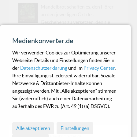
Mandelbrot schaffen es, den Hörer
an den jeweiligen Ort des
Geschehens zu versetzen, den sie
musikalisch erschaffen und beschreiben.
Medienkonverter.de
Autoclav1.1 - Gone Long
Wir verwenden Cookies zur Optimierung unserer
Webseite. Details und Einstellungen finden Sie in
Before The Death Of The
der
Datenschutzerklärung
und im
Privacy Center
.
Sun
Ihre Einwilligung ist jederzeit widerrufbar. Soziale
Netzwerke & Drittanbieter-Inhalte können
angezeigt werden. Mit „Alle akzeptieren“ stimmen
"Gone Long Before The Death Of The
Sie (widerruflich) auch einer Datenverarbeitung
Sun" versprüht ein unsägliches
außerhalb des EWR zu (Art. 49 (1) (a) DSGVO).
Sehnsuchtsgefühl, eine wohlige
Leere, die den Hörer umgibt.
Alle akzeptieren
Einstellungen
© 1998 - 2026 Medienkonverter.de