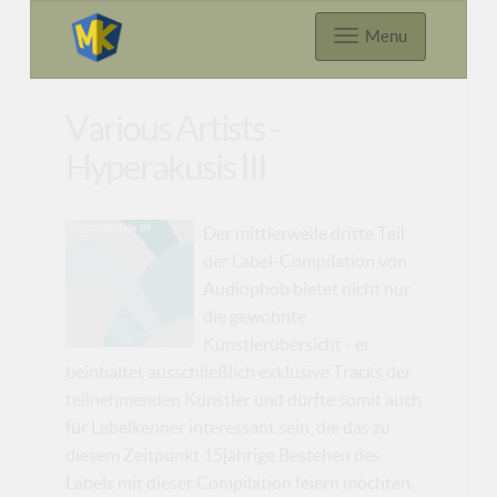
Menu
Various Artists -
Hyperakusis III
Der mittlerweile dritte Teil
der Label-Compilation von
Audiophob bietet nicht nur
die gewohnte
Künstlerübersicht - er
beinhaltet ausschließlich exklusive Tracks der
teilnehmenden Künstler und dürfte somit auch
für Labelkenner interessant sein, die das zu
diesem Zeitpunkt 15jährige Bestehen des
Labels mit dieser Compilation feiern möchten.