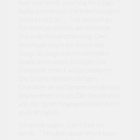
free your mind…surching for a sign…“
Aufbrausend und in Wiederholungen
spitzt es sich zu. „… Let yourself go…“
Für mich persönlich, der schönste
Track der Neuerscheinung. Den
Abschluss macht ein Remix des
Songs. Er zeigt sich mit reitenden
Beats und krassen Schlägen. Die
Elektronik rotiert, will explodieren.
Die Drums nehmen chilligen
Charakter an und bestimmen die nun
bearbeiteten Vocals. Der Sound wird
voll, der Synth hingegen ist hier nicht
so eindringlich.
Ich würde sagen: „Let`s free our
minds…” Mit dem neuen Werk kann