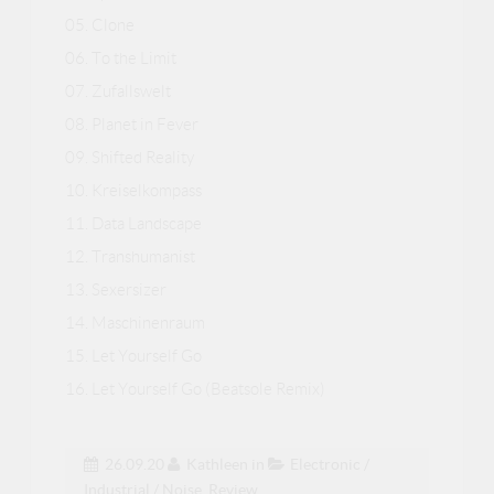
05. Clone
06. To the Limit
07. Zufallswelt
08. Planet in Fever
09. Shifted Reality
10. Kreiselkompass
11. Data Landscape
12. Transhumanist
13. Sexersizer
14. Maschinenraum
15. Let Yourself Go
16. Let Yourself Go (Beatsole Remix)
26.09.20
Kathleen
in
Electronic /
Industrial / Noise
,
Review