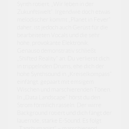
Synth rotiert. „Wir leben in der
Zukunftswelt“. Irgendwie doch etwas
melodischer kommt „Planet in Fever“
daher, ist jedoch auch Gerüst für die
bearbeiteten Vocals und die sehr
hohe, provokante Elektronik.
Genauso demonstrativ schließt
„Shifted Reality“ an. Du verlierst dich
in trippelnden Drums, ehe dich der
hohe Synthsound in „Kreiselkompass“
einfängt, gepaart mit emsigem
Wischen und marschierenden Tönen.
In „Data Landscape“ hörst du den
Strom förmlich rasseln. Der wirre
Background rotiert und dich fängt der
lauernde, starke E-Sound. Es folgt
„Tanshumanist“ – marschierend,