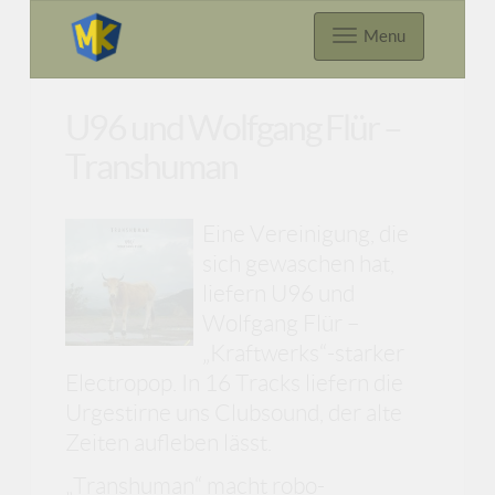
Menu
U96 und Wolfgang Flür –
Transhuman
Eine Vereinigung, die
sich gewaschen hat,
liefern U96 und
Wolfgang Flür –
„Kraftwerks“-starker
Electropop. In 16 Tracks liefern die
Urgestirne uns Clubsound, der alte
Zeiten aufleben lässt.
„Transhuman“ macht robo-