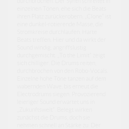
durchbrochen. Der Synth schreitet in
einzelnen Tönen, ehe sich die Beats
ihren Platz zurückerobern. „Clone“ ist
eine dunkel-rotierende Masse, die
Stromkreise durchlaufen. Harte
Beats treffen. Hier und da wirkt der
Sound windig, angriffslustig
durchgemischt. „To the Limit“ zeigt
sich chilliger. Die Drums reiten,
durchbrochen von den Robo-Vocals.
Einzelne hohe Töne tanzen auf dem
wabernden Wave, bis erneut die
Electrodrums siegen. Provozierend
leieriger Sound erwartet uns in
„Zukunftswelt“. Belegt wirken
zunächst die Drums, doch sie
nehmen schnell an Stärke zu. Der