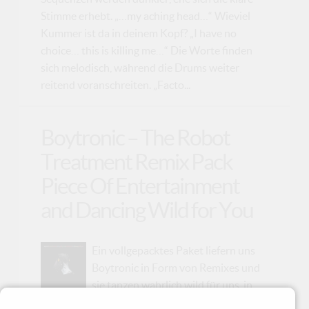
Stimme erhebt. „…my aching head…“ Wieviel
Kummer ist da in deinem Kopf? „I have no
choice… this is killing me…“ Die Worte finden
sich melodisch, während die Drums weiter
reitend voranschreiten. „Facto...
Boytronic – The Robot
Treatment Remix Pack
Piece Of Entertainment
and Dancing Wild for You
Ein vollgepacktes Paket liefern uns
Boytronic in Form von Remixes und
sie tanzen wahrlich wild für uns, in
den 18 Tracks, die sie uns mit ihrer Sammlung