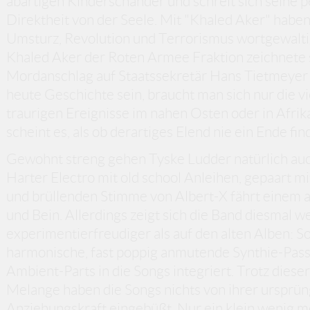
abartigen Kinderschänder und schreit sich seine 
Direktheit von der Seele. Mit "Khaled Aker" hab
Umsturz, Revolution und Terrorismus wortgewal
Khaled Aker der Roten Armee Fraktion zeichnete 
Mordanschlag auf Staatssekretär Hans Tietmeyer
heute Geschichte sein, braucht man sich nur die v
traurigen Ereignisse im nahen Osten oder in Afrik
scheint es, als ob derartiges Elend nie ein Ende fin
Gewohnt streng gehen Tyske Ludder natürlich auc
Harter Electro mit old school Anleihen, gepaart m
und brüllenden Stimme von Albert-X fährt einem a
und Bein. Allerdings zeigt sich die Band diesmal w
experimentierfreudiger als auf den alten Alben:
harmonische, fast poppig anmutende Synthie-Pas
Ambient-Parts in die Songs integriert. Trotz diese
Melange haben die Songs nichts von ihrer ursprün
Anziehungskraft eingebüßt. Nur ein klein wenig 