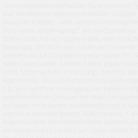
Unstimmigkeiten innerhalb der Band, wie es mit T
und "kollidierende Interessenskonflikte" zwangen
Ausschalt-Knopfes – oder, um es mit ihren eigen
Hure wurde schlafen gelegt". Als das Quartett vor
Bühne stand und nach eigenem Bekunden ein auß
besten gab, beschloss man, wieder aktiv zu werde
arbeiten, das auf CD gebannt werden sollte. Mit "S
haben Tyske Ludder nun eine Rakete abgeschossen
sucht. Schon nach den ersten Songs steht fest, dass
Aggressivität, Wut und Kompromisslosigkeit eing
CD "eine wertfreie Vereinigung aller kleinen und
gesellschaftlichen Desaster des neuen Jahrtausen
ein Neues mit brisanten, traumatischen und präg
intensiv auseinander gesetzt: Während etwa "Can
Augenwischerei betreibenden Politik unseres Lan
den Garaus macht, versetzt sich Sänger Albert-X in