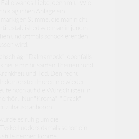
Falle war es Liebe, denn mit "Wie
ch kläglichen Anlage ein
 markigen Stimme, die man nicht
ti-established wie man in jenem
ischen und oftmals schockierenden
ossen wird.
chschlag: "Dalmarnock", ebenfalls
ufs neue mit brisanten Themen rund
 Krankheit und Tod. Den recht
ch dem ersten Hören nie wieder
eute noch auf die Wunschlisten in
erhört. Nur "Kroma", "Crack"
er zuhause anhören.
 wurde es ruhig um die
 Tyske Ludders damals schon ein
stille nennen könnte.