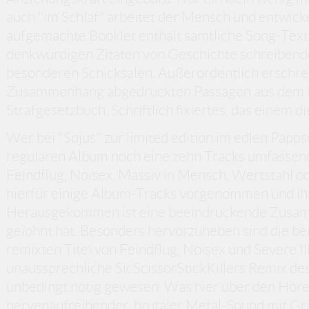
auch "im Schlaf" arbeitet der Mensch und entwickel
aufgemachte Booklet enthält sämtliche Song-Texte
denkwürdigen Zitaten von Geschichte schreiben
besonderen Schicksalen. Außerordentlich erschre
Zusammenhang abgedruckten Passagen aus dem 
Strafgesetzbuch. Schriftlich fixiertes, das einem d
Wer bei "Sojus" zur limited edition im edlen Papp
regulären Album noch eine zehn Tracks umfasse
Feindflug, Noisex, Massiv in Mensch, Wertstahl od
hierfür einige Album-Tracks vorgenommen und ih
Herausgekommen ist eine beeindruckende Zusamme
gelohnt hat. Besonders hervorzuheben sind die b
remixten Titel von Feindflug, Noisex und Severe Ill
unaussprechliche SicScissorStickKillers Remix de
unbedingt nötig gewesen. Was hier über den Hörer 
nervenaufreibender, brutaler Metal-Sound mit G