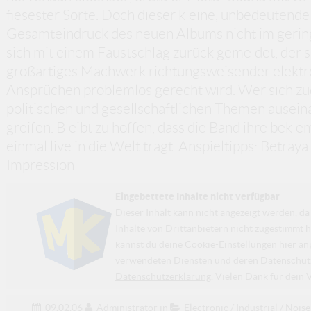
fiesester Sorte. Doch dieser kleine, unbedeutend
Gesamteindruck des neuen Albums nicht im gerin
sich mit einem Faustschlag zurück gemeldet, der si
großartiges Machwerk richtungsweisender elektro
Ansprüchen problemlos gerecht wird. Wer sich zu
politischen und gesellschaftlichen Themen ausein
greifen. Bleibt zu hoffen, dass die Band ihre bek
einmal live in die Welt trägt. Anspieltipps: Betray
Impression
Eingebettete Inhalte nicht verfügbar
Dieser Inhalt kann nicht angezeigt werden, 
Inhalte von Drittanbietern nicht zugestimmt h
kannst du deine Cookie-Einstellungen
hier an
verwendeten Diensten und deren Datenschutzp
Datenschutzerklärung
. Vielen Dank für dein 
09.02.06
Administrator
in
Electronic / Industrial / Noise