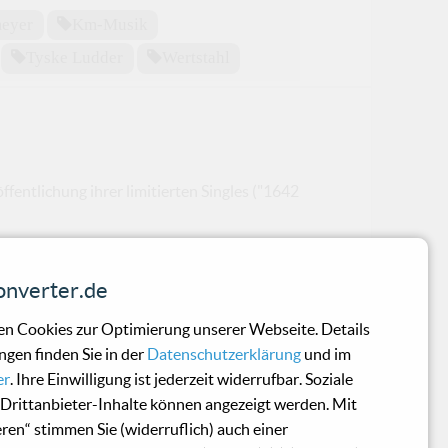
meyer
Km-Musik
Tyske Ludder
Wertstahl
fentlichung ihrer limitierten Singles ("1642
nverter.de
n Cookies zur Optimierung unserer Webseite. Details
ngen finden Sie in der
Datenschutzerklärung
und im
er
. Ihre Einwilligung ist jederzeit widerrufbar. Soziale
Drittanbieter-Inhalte können angezeigt werden. Mit
eren“ stimmen Sie (widerruflich) auch einer
eine Bedeutung und er bezeichnet de