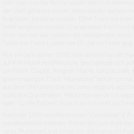
oder man mochte ihn nie wieder hören. In meinem 
der Stahl gehärtet wurde" tönte aus der damals no
brachialer, kompromissloser EBM-Track mit einer
mehr vergessen konnte. Unangepasst, frech und an
Alter nun mal war, wirkten die intelligenten, krit
Texte von Tyske Ludder wie Öl, das ins Feuer geg
Nur ein Jahr später, 1995, kam dann schon der Na
auf KM-Musik veröffentlicht, beschäftigte sich a
um Politik, Glaube, Religion, Macht, Gesellschaft,
gitarrenlastigen Track "Monotonie" bekam ich na
aus dem Ohr und kritzle ihn, wenn möglich, auch h
manchen Diskotheken. Manchmal werde ich sogar 
oder "Grelle Farben" muss man sich wohl doch eh
Nach der 1996 veröffentlichten "Creutzfeld" E.P.
norddeutschen Mannen. Waren die Live-Auftritte
rares Phänomen, trat etwas ein, das man auch Funk