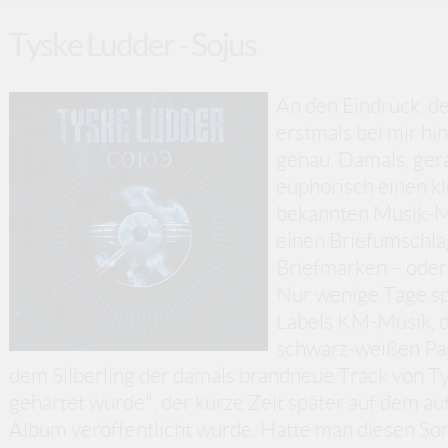
Tyske Ludder - Sojus
An den Eindruck, d
erstmals bei mir hi
genau. Damals, gera
euphorisch einen k
bekannten Musik-Ma
einen Briefumschla
Briefmarken – oder 
Nur wenige Tage spä
Labels KM-Musik, d
schwarz-weißen Pap
dem Silberling der damals brandneue Track von T
gehärtet wurde", der kurze Zeit später auf dem a
Album veröffentlicht wurde. Hatte man diesen Son