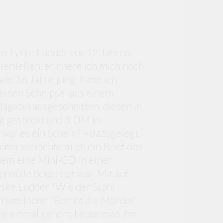
en Tyske Ludder vor 12 Jahren
nterließen, erinnere ich mich noch
de 16 Jahre jung, hatte ich
leinen Schnipsel aus einem
gazin ausgeschnitten, diesen in
g gesteckt und 5 DM in
war es ein Schein? – dazugelegt.
ter erreichte mich ein Brief des
em eine Mini-CD in einer
phülle beigelegt war. Mit auf
yske Ludder "Wie der Stahl
ufrüttelnden "Bombt die Mörder"-
g einmal gehört, liebte man ihn