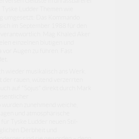
perversen Gelüste in unfassbarerer
en Tyske Ludder Themen wie
tig umgesetzt: Das Kommando
sich im September 1988 für den
 verantwortlich. Mag Khaled Aker
ielen einzelnen blutigen und
a vor Augen zu führen. Fast
det.
h wieder musikalisch ans Werk.
it der rauen, wütend verzerrten
uch auf "Sojus" direkt durch Mark
esentlicher
 So wurden zunehmend weiche,
sagen und atmosphärische
r für Tyske Ludder neuen Stil-
glichen Derbheit und
moderner sind sie geworden – denn