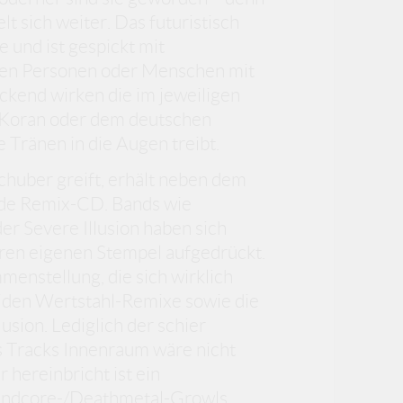
t sich weiter. Das futuristisch
 und ist gespickt mit
den Personen oder Menschen mit
ckend wirken die im jeweiligen
Koran oder dem deutschen
ie Tränen in die Augen treibt.
schuber greift, erhält neben dem
nde Remix-CD. Bands wie
er Severe Illusion haben sich
ren eigenen Stempel aufgedrückt.
nstellung, die sich wirklich
eiden Wertstahl-Remixe sowie die
usion. Lediglich der schier
s Tracks Innenraum wäre nicht
hereinbricht ist ein
rindcore-/Deathmetal-Growls