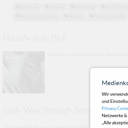
Albert-X
Dessau
Feindflug
Hans Tiet
Massiv In Mensch
Noisex
Severe Illusion
Haus Arafna - Blut
Und sie tun es doch. Nach der Wiederveröf
Medienko
Wir verwende
und Einstellu
Gjöll - Way Through Zero
Privacy Cent
Netzwerke & 
„Alle akzepti
Gjöll ist ein Begriff aus der nordischen Mythologie. 'Lärm' ist s