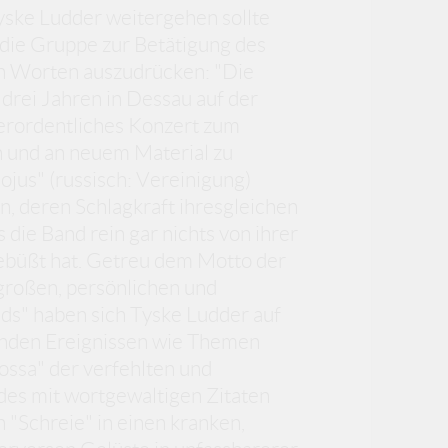
yske Ludder weitergehen sollte
 die Gruppe zur Betätigung des
en Worten auszudrücken: "Die
 drei Jahren in Dessau auf der
erordentliches Konzert zum
n und an neuem Material zu
ojus" (russisch: Vereinigung)
, deren Schlagkraft ihresgleichen
 die Band rein gar nichts von ihrer
ebüßt hat. Getreu dem Motto der
 großen, persönlichen und
ds" haben sich Tyske Ludder auf
enden Ereignissen wie Themen
ossa" der verfehlten und
des mit wortgewaltigen Zitaten
 "Schreie" in einen kranken,