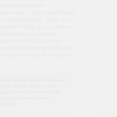
e Aussetzer kann den
gsten trüben. Tyske Ludder haben
ch gewaschen hat. "Sojus" ist ein
nischer Musik, die auch hohen
dem gerne mit brisanten
andersetzt, MUSS zu "Sojus"
lemmenden Botschaften bald wieder
al, Canossa, Khaled Aker, Bionic
da du der Verwendung externer Cookies und
ast. Um das Video/Bild/etc. zu sehen,
passen
. Weitere Informationen zu den
raktiken findest du in unserer
Verständnis.