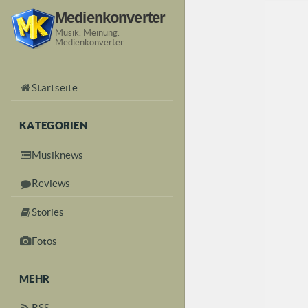
Medienkonverter
Musik. Meinung.
Medienkonverter.
Startseite
KATEGORIEN
Musiknews
Reviews
Stories
Fotos
MEHR
RSS