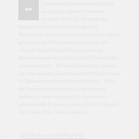
Die deutsche Musiklandschaft hat
eine ihrer prägenden Stimmen
verloren: AnNa R., Sängerin des
bekannten und beliebten Erfolgsduos
'Rosenstolz', ist überraschend mit nur 55 Jahren
gestorben. Ihr Management bestätigte die
traurige Nachricht bereits gegenüber den
Nachrichtenagenturen dpa und AFP und zeigte
sich erschüttert: „Wir sind fassungslos, trauern
um eine absolute Ausnahmekünstlerin und sind
in Gedanken bei ihren Hinterbliebenen.“ Über
die Todesursache wurden zunächst keine
weiteren Details bekannt.Mit Rosenstolz
schrieb AnNa R. gemeinsam mit Peter Plate seit
den frühen 90er-Jahren deutsch...
Alighted entfacht