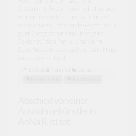
Rückkehr, sondern auch ein
Statement: Superheaven sind zurück,
weil sie es wollen – und weil sie es
noch können. "Wir wollen einfach nur
gute Songs schreiben", bringt es
Taylor auf den Punkt. Und wenn
Superheaven das machen, dann klingt
das verdammt gut.
17.03.25
Norbert
in
Stories
Pennsylvania
Superheaven
Abschied von einer
Ausnahmekünstlerin:
AnNa R. ist tot