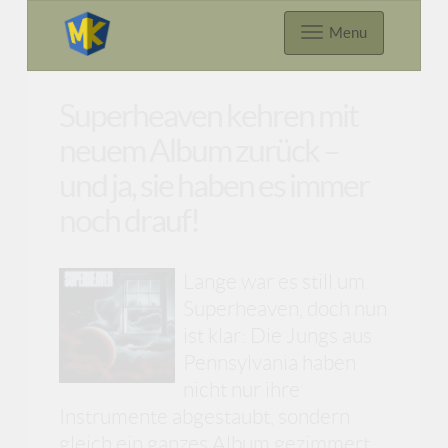
Menu
Superheaven kehren mit
neuem Album zurück –
und ja, sie haben es immer
noch drauf!
Lange war es still um
Superheaven, doch nun
ist klar: Die Jungs aus
Pennsylvania haben
nicht nur ihre
Instrumente abgestaubt, sondern
gleich ein ganzes Album gezimmert.