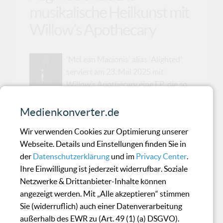
musikalische Heilkunst mit
Willow’s Apothecary
'McLean Macionis' alias 'Alighted'
serviert am 23. Mai 2025 mit
Willow’s Apothecary eine EP, die so
minimal wie tiefgründig daherkommt – quasi die
musikalische Destillation einer
Medienkonverter.de
interdisziplinären Performance, die unter der
Wir verwenden Cookies zur Optimierung unserer
Regie der renommierten Dichterin Arisa White
Webseite. Details und Einstellungen finden Sie in
und Choreografin Laurel Jenkins das Publikum
der
Datenschutzerklärung
und im
Privacy Center
.
in neue Sphären entführte. Uraufgeführt im
Ihre Einwilligung ist jederzeit widerrufbar. Soziale
Middlebury College Dance Theatre und später
Netzwerke & Drittanbieter-Inhalte können
in Portland, Maine, inszeniert von The Dance
angezeigt werden. Mit „Alle akzeptieren“ stimmen
Company of Middlebury und unterlegt mit den
Sie (widerruflich) auch einer Datenverarbeitung
sanften, erdigen Klängen von Cellistin Robin
außerhalb des EWR zu (Art. 49 (1) (a) DSGVO).
Lane, setzt die EP dieses Erlebnis in Klang