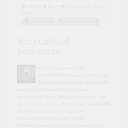
13.09.24
Elec
in
Review
,
Rock / Metal /
Punk
Dave Jason
Schwarzer Engel
Suburban Spell –
Incompatible
Am 13. September 2024
veröffentlichte die australische Dark-
Electro-Band Suburban Spell nun ihr
neues Album Incompatible. Nach der
erfolgreichen Single "Being Incompatible" war
die Vorfreude auf das Album groß. Incompatible
entführt die Hörer in eine düstere,
stimmungsvolle Klangwelt, die die
Schattenseiten des alltäglichen Lebens in der