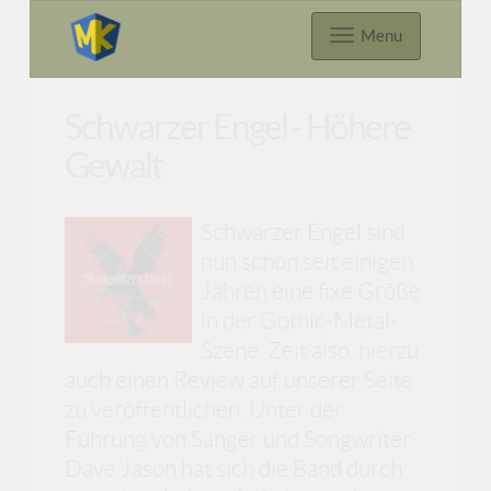
Menu
Schwarzer Engel - Höhere
Gewalt
Schwarzer Engel sind
nun schon seit einigen
Jahren eine fixe Größe
in der Gothic-Metal-
Szene. Zeit also, hierzu
auch einen Review auf unserer Seite
zu veröffentlichen. Unter der
Führung von Sänger und Songwriter
Dave Jason hat sich die Band durch