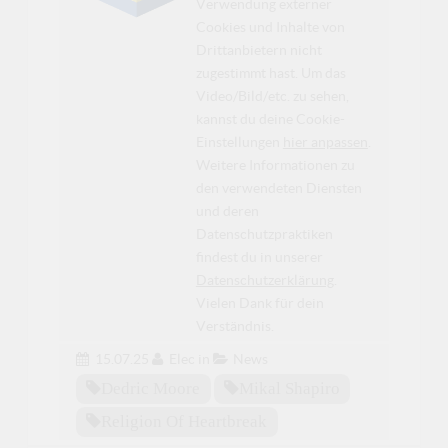
Verwendung externer
Cookies und Inhalte von
Drittanbietern nicht
zugestimmt hast. Um das
Video/Bild/etc. zu sehen,
kannst du deine Cookie-
Einstellungen
hier anpassen
.
Weitere Informationen zu
den verwendeten Diensten
und deren
Datenschutzpraktiken
findest du in unserer
Datenschutzerklärung
.
Vielen Dank für dein
Verständnis.
15.07.25
Elec
in
News
Dedric Moore
Mikal Shapiro
Religion Of Heartbreak