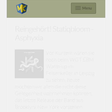
Menu
Reingehört! Statiqbloom -
Asphyxia
Vor Kurzem waren sie
noch beim WGT EBM
Warm-up im
Felsenkeller in Leipzig
zu sehen, heute
möchten wir allen die nicht diese
Gelegenheit wahrnehmen konnten,
das letzte Release der Band aus
Brooklyn/ New York vorstellen.