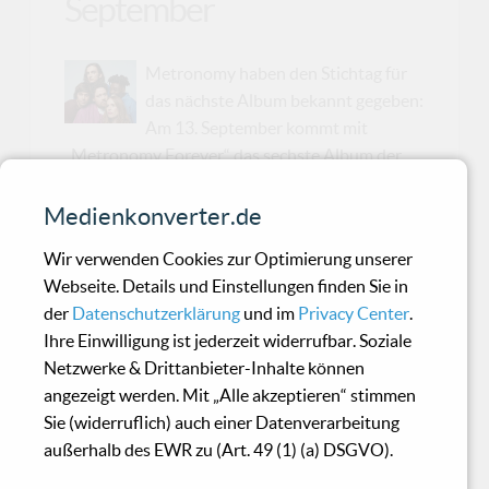
September
Metronomy haben den Stichtag für
das nächste Album bekannt gegeben:
Am 13. September kommt mit
„Metronomy Forever“ das sechste Album der
Briten in den Handel, auf dem auch die zuletzt
veröffentlichte Single „Lately“ vertreten ist, für
Medienkonverter.de
die sie nach der Premiere bei Annie Mac
Wir verwenden Cookies zur Optimierung unserer
abermals nur Lob kassierten. Mit dem
Webseite. Details und Einstellungen finden Sie in
brandneuen Titel „Salted Caramel Ice Cream“
der
Datenschutzerklärung
und im
Privacy Center
.
haben Metronomy parallel zur
Ihre Einwilligung ist jederzeit widerrufbar. Soziale
Albumankündigung auch die nächste Single
Netzwerke & Drittanbieter-Inhalte können
(inklusive Video) vom Stapel gelassen und
angezeigt werden. Mit „Alle akzeptieren“ stimmen
obendrein die kommende Tour zum Release
Sie (widerruflich) auch einer Datenverarbeitung
angekündigt: Ab Oktober geht’s los, wobei
außerhalb des EWR zu (Art. 49 (1) (a) DSGVO).
gleich fünf Konzerte in Deutschland auf dem
Progra...