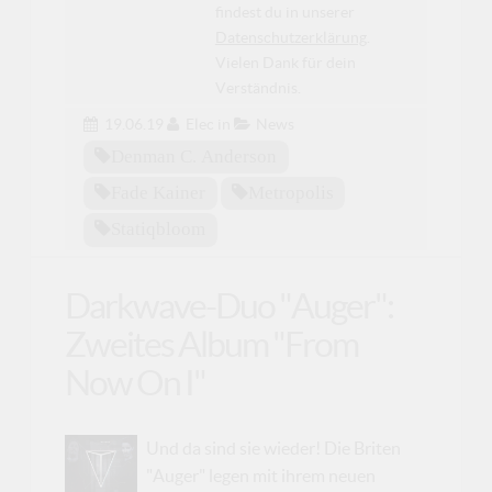
findest du in unserer
Datenschutzerklärung
.
Vielen Dank für dein
Verständnis.
19.06.19
Elec
in
News
Denman C. Anderson
Fade Kainer
Metropolis
Statiqbloom
Darkwave-Duo "Auger":
Zweites Album "From
Now On I"
Und da sind sie wieder! Die Briten
"Auger" legen mit ihrem neuen