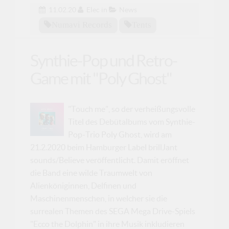
11.02.20
Elec
in
News
Numavi Records
Tents
Synthie-Pop und Retro-
Game mit "Poly Ghost"
"Touch me", so der verheißungsvolle
Titel des Debütalbums vom Synthie-
Pop-Trio Poly Ghost, wird am
21.2.2020 beim Hamburger Label brillJant
sounds/Believe veröffentlicht. Damit eröffnet
die Band eine wilde Traumwelt von
Alienköniginnen, Delfinen und
Maschinenmenschen, in welcher sie die
surrealen Themen des SEGA Mega Drive-Spiels
"Ecco the Dolphin" in ihre Musik inkludieren