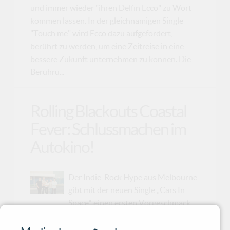
und immer wieder "ihren Delfin Ecco" zu Wort
kommen lassen. In der gleichnamigen Single
"Touch me" wird Ecco dazu aufgefordert,
berührt zu werden, um eine Zeitreise in eine
bessere Zukunft unternehmen zu können. Die
Berühru...
Rolling Blackouts Coastal
Fever: Schlussmachen im
Autokino!
Der Indie-Rock Hype aus Melbourne
gibt mit der neuen Single „Cars In
Space“ einen ersten Vorgeschmack
auf neue Musik!. "Cars In Space" ist die erste
neue Musik von RBCF seit ihrer 2019er 7"