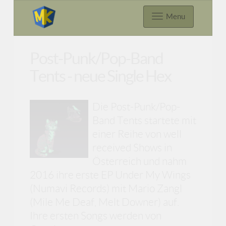
Menu
Post-Punk/Pop-Band
Tents - neue Single Hex
Die Post-Punk/Pop-
Band Tents startete mit
einer Reihe von well
received Shows in
Österreich und nahm
2016 ihre erste EP Under My Wings
(Numavi Records) mit Mario Zangl
(Mile Me Deaf, Melt Downer) auf.
Ihre ersten Songs werden von