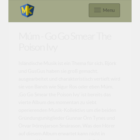
Menu
Múm - Go Go Smear The
Poison Ivy
Isländische Musik ist ein Thema für sich. Björk
und GusGus haben sie groß gemacht,
ausgearbeitet und charakteristisch vertieft wird
sie von Bands wie Sigur Ros oder eben Múm.
‚Go Go Smear the Poison Ivy’ ist bereits das
vierte Album des momentan zu siebt
operierenden Musik-Kollektivs um die beiden
Gründungsmitglieder Gunnar Örn Tynes und
Örvar Þóreyjarson Smárason. Was den Hörer
auf diesem Album erwartet kann nicht in