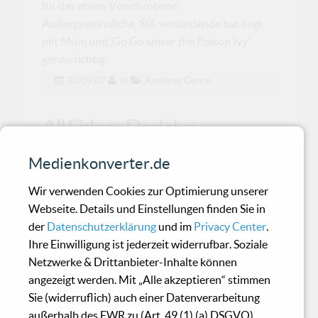
für das etwas Verschrobene,
Außergewöhnliche, Stil-verbindende hat liegt
mit Múm und ‚Go Go smear the Poison Ivy’
genau richtig.
20.09.07
in
Anderes Genre
All Sides - Dedalus
Medienkonverter.de
Wer sich die Zusammenarbeit von Troum und
All Sides anhört und danach zu All Sides erstem
Wir verwenden Cookies zur Optimierung unserer
Album "Ded
Webseite. Details und Einstellungen finden Sie in
der
Datenschutzerklärung
und im
Privacy Center
.
Ihre Einwilligung ist jederzeit widerrufbar. Soziale
Vromb - Sous Hypnose
Netzwerke & Drittanbieter-Inhalte können
angezeigt werden. Mit „Alle akzeptieren“ stimmen
Sie (widerruflich) auch einer Datenverarbeitung
Hugo Girard alias Vromb kommt aus Kanada
außerhalb des EWR zu (Art. 49 (1) (a) DSGVO).