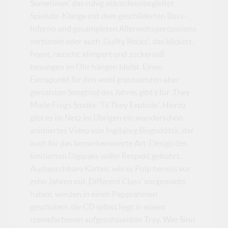
Sometimes’ das ruhig akkordeonbegleitet
Spieluhr-Klänge mit dem geschilderten Bass-
Inferno und gesampleten Allerweltspercussions
verbindet oder auch ‚Guilty Rocks’, das klickert,
fiepst, rauscht, klimpert und zuckersüß
besungen im Ohr hängen bleibt. Einen
Extrapunkt für den wohl grausamsten aber
genialsten Songtitel des Jahres gibt’s für ‚They
Made Frogs Smoke 'Til They Explode’. Hierzu
gibt es im Netz im Übrigen ein wunderschön
animiertes Video von Ingibjörg Birgisdóttir, der
auch für das bemerkenswerte Art-Design des
limitierten Digipaks voller Respekt gebührt.
Austauschbare Karten, wie es Pulp bereits vor
zehn Jahren mit ‚Different Class’ vorgemacht
haben, werden in einen Papprahmen
geschoben, die CD selbst liegt in einem
cremefarbenen aufgeschäumten Tray. Wer Sinn