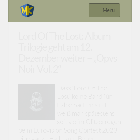
Menu
Lord Of The Lost: Album-
Trilogie geht am 12.
Dezember weiter – „Opvs
Noir Vol. 2“
Dass 'Lord Of The
Lost' keine Band für
halbe Sachen sind,
weiß man spätestens
seit sie im Glitzerregen
beim Eurovision Song Contest 2023
eine ganze Halle zum Beben