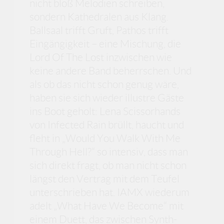
nicht bloß Melodien schreiben,
sondern Kathedralen aus Klang.
Ballsaal trifft Gruft, Pathos trifft
Eingängigkeit – eine Mischung, die
Lord Of The Lost inzwischen wie
keine andere Band beherrschen. Und
als ob das nicht schon genug wäre,
haben sie sich wieder illustre Gäste
ins Boot geholt: Lena Scissorhands
von Infected Rain brüllt, haucht und
fleht in „Would You Walk With Me
Through Hell?“ so intensiv, dass man
sich direkt fragt, ob man nicht schon
längst den Vertrag mit dem Teufel
unterschrieben hat. IAMX wiederum
adelt „What Have We Become“ mit
einem Duett, das zwischen Synth-