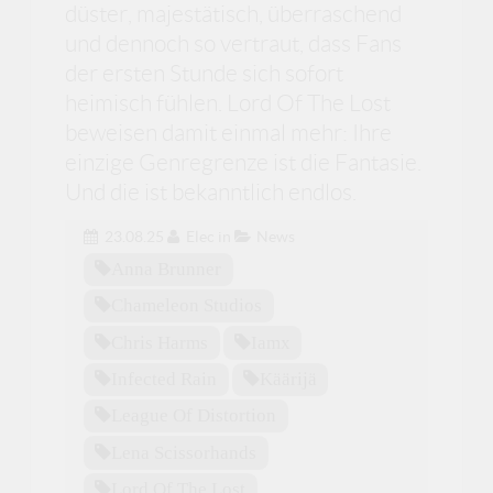
düster, majestätisch, überraschend
und dennoch so vertraut, dass Fans
der ersten Stunde sich sofort
heimisch fühlen. Lord Of The Lost
beweisen damit einmal mehr: Ihre
einzige Genregrenze ist die Fantasie.
Und die ist bekanntlich endlos.
23.08.25
Elec
in
News
Anna Brunner
Chameleon Studios
Chris Harms
Iamx
Infected Rain
Käärijä
League Of Distortion
Lena Scissorhands
Lord Of The Lost