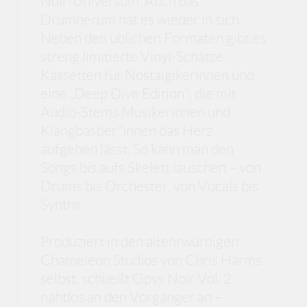
Noir-Universum. Auch das
Drumherum hat es wieder in sich:
Neben den üblichen Formaten gibt es
streng limitierte Vinyl-Schätze,
Kassetten für Nostalgikerinnen und
eine „Deep Dive Edition“, die mit
Audio-Stems Musikerinnen und
Klangbastler*innen das Herz
aufgehen lässt. So kann man den
Songs bis aufs Skelett lauschen – von
Drums bis Orchester, von Vocals bis
Synths.
Produziert in den altehrwürdigen
Chameleon Studios von Chris Harms
selbst, schließt Opvs Noir Vol. 2
nahtlos an den Vorgänger an –