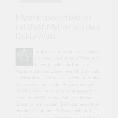
Mysthicon beschwören
mit Bieśń Mythen aus dem
Dukla-Wald
Ja also, es gibt da immer diese Bands
die jedes Jahr eine neue Platte raus
hauen, bis selbst die Katze der
Nachbarn schon mitsingen kann. Und dann gibt
es ’Mysthicon’ – die lassen sich lieber fünf Jahre
Zeit, verschwinden in den Bergen und tauchen
plötzlich wieder auf, als hätten sie gerade mit
einem Rudel Wölfe einen Pakt geschlossen.
Ergebnis dieser Auszeit: Bieśń, das neue Album,
das am 23. September 2025 erscheint und
schon jetzt mit der zweiten Single samt Video