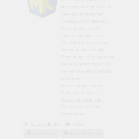
angezeigt werden, da du der
Verwendung externer
Cookies und Inhalte von
Drittanbietern nicht
zugestimmt hast. Um das
Video/Bild/etc. zu sehen,
kannst du deine Cookie-
Einstellungen
hier anpassen
.
Weitere Informationen zu
den verwendeten Diensten
und deren
Datenschutzpraktiken
findest du in unserer
Datenschutzerklärung
.
Vielen Dank für dein
Verständnis.
22.11.19
Elec
in
News
Lindemann
Peter Tägtgren