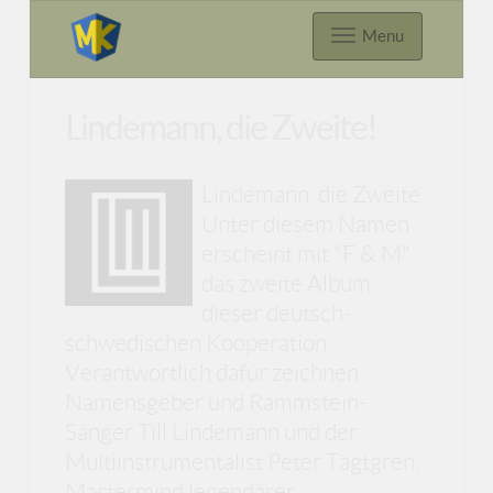
Menu
Lindemann, die Zweite!
Lindemann, die Zweite:
Unter diesem Namen
erscheint mit "F & M"
das zweite Album
dieser deutsch-
schwedischen Kooperation.
Verantwortlich dafür zeichnen
Namensgeber und Rammstein-
Sänger Till Lindemann und der
Multiinstrumentalist Peter Tägtgren,
Mastermind legendärer