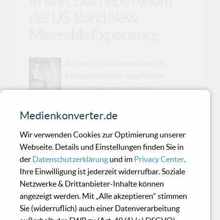
Irrsinn: Das neue Album
der US-Band New
Miserable Experience
Aus den USA kommen derzeit
bekanntermaßen zwei Sorten
Nachrichten: jene über die
weltpolitischen Verrenkungen der russischen
Marionette Trump – und jene über Musik, die
Medienkonverter.de
uns daran erinnert, dass dieses Land mehr
Wir verwenden Cookies zur Optimierung unserer
hervorbringt als schlechte Reality-TV-Plotlines
Webseite. Details und Einstellungen finden Sie in
in Regierungsform. Genau hier setzen ’New
der
Datenschutzerklärung
und im
Privacy Center
.
Miserable Experience’ an, denn ihr drittes
Ihre Einwilligung ist jederzeit widerrufbar. Soziale
Album ’Gild The Lily’ (VÖ: 23. Januar 2026 via
Netzwerke & Drittanbieter-Inhalte können
Pelagic Records) ist der seltene Glücksfall, bei
angezeigt werden. Mit „Alle akzeptieren“ stimmen
dem amerikanischer Weltschmerz so kunstvoll
Sie (widerruflich) auch einer Datenverarbeitung
verpackt wird, dass man tatsächlich wieder