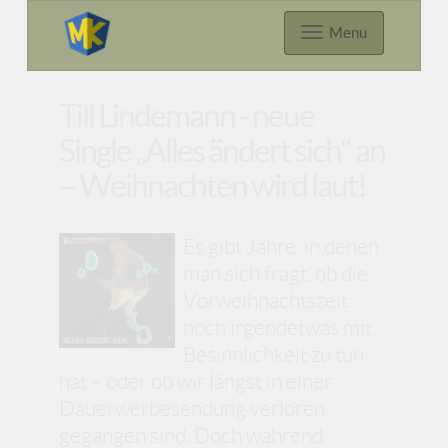
Menu
Till Lindemann - neue
Single „Alles ändert sich“ an
– Weihnachten wird laut!
Es gibt Jahre, in denen
man sich fragt, ob die
Vorweihnachtszeit
noch irgendetwas mit
Besinnlichkeit zu tun
hat – oder ob wir längst in einer
Dauerwerbesendung verloren
gegangen sind. Doch während