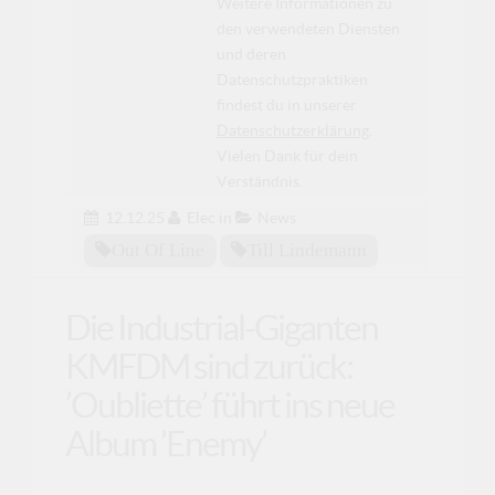
Weitere Informationen zu
den verwendeten Diensten
und deren
Datenschutzpraktiken
findest du in unserer
Datenschutzerklärung
.
Vielen Dank für dein
Verständnis.
12.12.25
Elec
in
News
Out Of Line
Till Lindemann
Die Industrial-Giganten
KMFDM sind zurück:
’Oubliette’ führt ins neue
Album ’Enemy’