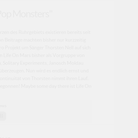
Pop Monsters"
zen des Ruhrgebiets existieren bereits seit
n Beitrage machten bisher nur kurzzeitig
ro Projekt um Sänger Thorsten Nell auf sich
n Life On Mars bisher als Vorgruppe von
, Solitary Experiments, Janosch Moldau
 überzeugen. Nun wird es endlich ernst und
ontinuität von Thorsten nimmt ihren Lauf.
begonnen! Maybe some day there ist Life On
ews
ll