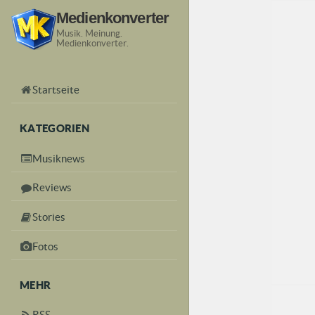
Medienkonverter
Musik. Meinung.
Medienkonverter.
Startseite
KATEGORIEN
Musiknews
Reviews
Stories
Fotos
MEHR
RSS