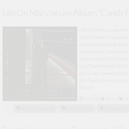
Life On Mars: neues Album "Candy 
Life On Mars aus dem Her
2004. Diverse Compilatio
auf das Alternative-Elect
aufmerksam. Live konnte
unter anderem De/Vision
und The Invincible Spirit
die so sehr erwünschte K
Die Geschichte hat erst 
Mars?!
02.11.18
Bert
in
N
Kl Dark Records
Life On Mars
Thorsten Ne