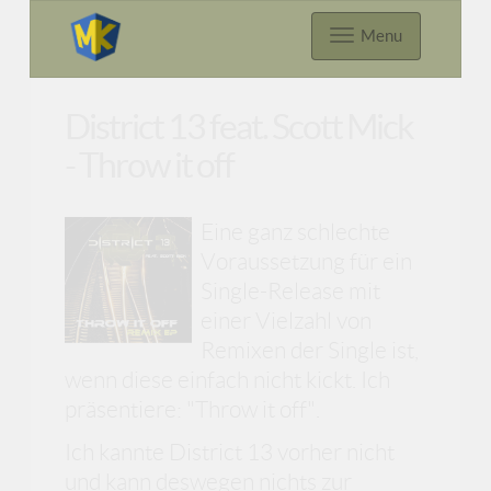
Menu
District 13 feat. Scott Mick
- Throw it off
Eine ganz schlechte
Voraussetzung für ein
Single-Release mit
einer Vielzahl von
Remixen der Single ist,
wenn diese einfach nicht kickt. Ich
präsentiere: "Throw it off".
Ich kannte District 13 vorher nicht
und kann deswegen nichts zur