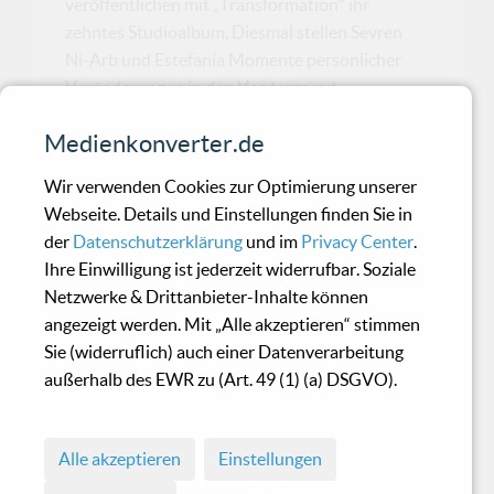
veröffentlichen mit „Transformation“ ihr
zehntes Studioalbum. Diesmal stellen Sevren
Ni-Arb und Estefanía Momente persönlicher
Veränderungen in den Vordergrund.
"Transformation" thematisiert innere Barrieren,
Medienkonverter.de
Menschen und Verhaltensweise...
Wir verwenden Cookies zur Optimierung unserer
Webseite. Details und Einstellungen finden Sie in
Les chasseurs de la nuit -
der
Datenschutzerklärung
und im
Privacy Center
.
Gleam on you empty gem
Ihre Einwilligung ist jederzeit widerrufbar. Soziale
Netzwerke & Drittanbieter-Inhalte können
angezeigt werden. Mit „Alle akzeptieren“ stimmen
...wenn Kim Larsen zur Klampfe greift
Sie (widerruflich) auch einer Datenverarbeitung
und seltsam unbeteiligt seine
außerhalb des EWR zu (Art. 49 (1) (a) DSGVO).
düsteren Bilder ins Mikrofon flüstert,
dann ists um mich geschehen
Alle akzeptieren
Einstellungen
© 1998 - 2026 Medienkonverter.de