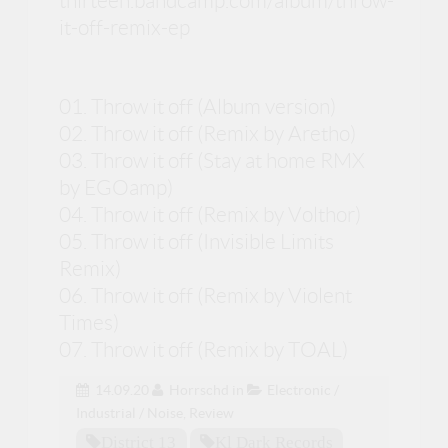
thirteen.bandcamp.com/album/throw-
it-off-remix-ep
01. Throw it off (Album version)
02. Throw it off (Remix by Aretho)
03. Throw it off (Stay at home RMX
by EGOamp)
04. Throw it off (Remix by Volthor)
05. Throw it off (Invisible Limits
Remix)
06. Throw it off (Remix by Violent
Times)
07. Throw it off (Remix by TOAL)
14.09.20
Horrschd
in
Electronic /
Industrial / Noise
,
Review
District 13
Kl Dark Records