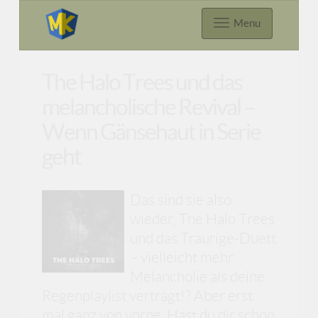
Menu
The Halo Trees und das
melancholische Revival –
Wenn Gänsehaut in Serie
geht
Das sind sie also
wieder, The Halo Trees
und das Traurige-Duett
– vielleicht mehr
Melancholie als deine
Regenplaylist verträgt!? Aber erst
mal ganz von vorne. Hast du dir schon