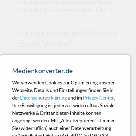
zwitschernder Vögel und rauschender Bäume
findest du hier eine japanische Noise-Elite: 'M...
Lacrimosa: neues Video zur
Single "Avalon"
Ja, Lacrimosa haben es wieder getan
– und wie! Nach der ersten Single
Medienkonverter.de
Avalon haben die Gothic-Metal-
Wir verwenden Cookies zur Optimierung unserer
Veteranen nun ein Musikvideo rausgehauen,
Webseite. Details und Einstellungen finden Sie in
das vor düsterer Atmosphäre nur so strotzt.
der
Datenschutzerklärung
und im
Privacy Center
.
Das Video nimmt Dich mit auf eine kleine
Ihre Einwilligung ist jederzeit widerrufbar. Soziale
Zeitreise in die tiefsten und schwersten Klänge,
Netzwerke & Drittanbieter-Inhalte können
die Tilo Wolff und seine Truppe für uns
angezeigt werden. Mit „Alle akzeptieren“ stimmen
bereithalten. Wenn das schon ein
Sie (widerruflich) auch einer Datenverarbeitung
Vorgeschmack auf das kommende Album 2025
außerhalb des EWR zu (Art. 49 (1) (a) DSGVO).