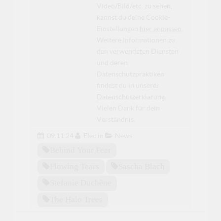
Video/Bild/etc. zu sehen,
kannst du deine Cookie-
Einstellungen
hier anpassen
.
Weitere Informationen zu
den verwendeten Diensten
und deren
Datenschutzpraktiken
findest du in unserer
Datenschutzerklärung
.
Vielen Dank für dein
Verständnis.
09.11.24
Elec
in
News
Behind Your Fear
Flowing Tears
Sascha Blach
Stefanie Duchêne
The Halo Trees