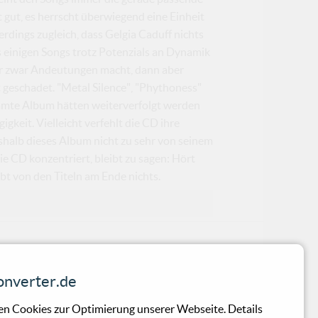
 gut, es herrscht überwiegend eine Einheit
dings zugleich, dass Gelgia Caduff nichts
es einigen Songs trotz Potenzials an Dynamik
, der zwar Andeutungen macht, dann aber
 geschadet. "Metal Silence", "Phythoness"
samte Album hätten weiterverfolgt werden
keit. Vielleicht verfehlt die CD ihre
shalb dieses Album nicht zu sehr von seinem
 CD konzentriert, bleibt zu sagen: Hört
bt von den Titeln am Ende nichts.
nverter.de
 seine phantasiereiche und aberwitzig
n Cookies zur Optimierung unserer Webseite. Details