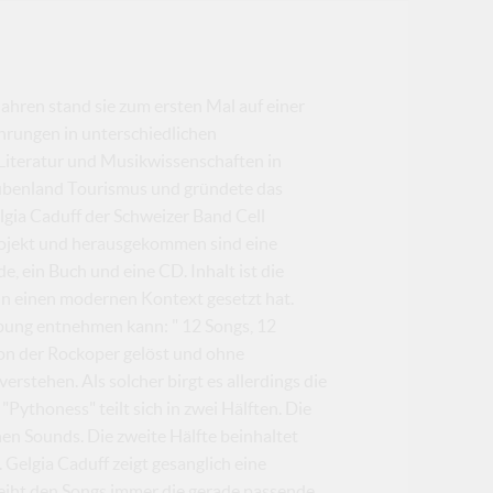
ahren stand sie zum ersten Mal auf einer
ahrungen in unterschiedlichen
 Literatur und Musikwissenschaften in
bubenland Tourismus und gründete das
gia Caduff der Schweizer Band Cell
Projekt und herausgekommen sind eine
, ein Buch und eine CD. Inhalt ist die
 in einen modernen Kontext gesetzt hat.
ibung entnehmen kann: " 12 Songs, 12
 Von der Rockoper gelöst und ohne
erstehen. Als solcher birgt es allerdings die
Pythoness" teilt sich in zwei Hälften. Die
chen Sounds. Die zweite Hälfte beinhaltet
Gelgia Caduff zeigt gesanglich eine
leiht den Songs immer die gerade passende