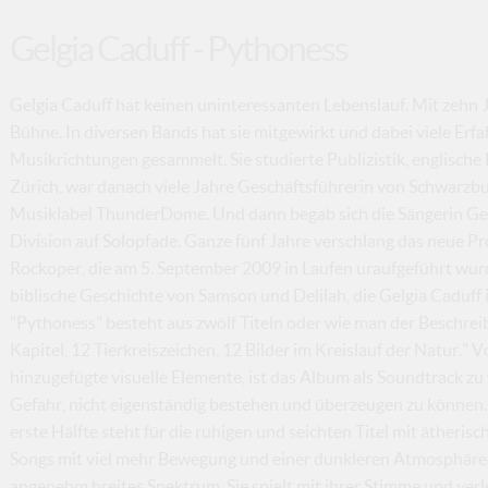
Gelgia Caduff - Pythoness
Gelgia Caduff hat keinen uninteressanten Lebenslauf. Mit zehn J
Bühne. In diversen Bands hat sie mitgewirkt und dabei viele Erf
Musikrichtungen gesammelt. Sie studierte Publizistik, englische
Zürich, war danach viele Jahre Geschäftsführerin von Schwarz
Musiklabel ThunderDome. Und dann begab sich die Sängerin Gel
Division auf Solopfade. Ganze fünf Jahre verschlang das neue 
Rockoper, die am 5. September 2009 in Laufen uraufgeführt wurde
biblische Geschichte von Samson und Delilah, die Gelgia Caduff
"Pythoness" besteht aus zwölf Titeln oder wie man der Beschre
Kapitel, 12 Tierkreiszeichen, 12 Bilder im Kreislauf der Natur."
hinzugefügte visuelle Elemente, ist das Album als Soundtrack zu v
Gefahr, nicht eigenständig bestehen und überzeugen zu können. "
erste Hälfte steht für die ruhigen und seichten Titel mit ätheris
Songs mit viel mehr Bewegung und einer dunkleren Atmosphäre. 
angenehm breites Spektrum. Sie spielt mit ihrer Stimme und ver