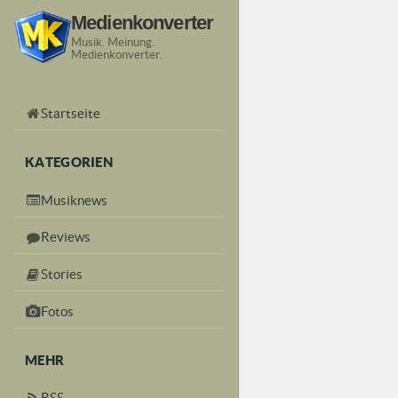
Medienkonverter
Musik. Meinung.
Medienkonverter.
Startseite
KATEGORIEN
Musiknews
Reviews
Stories
Fotos
MEHR
RSS