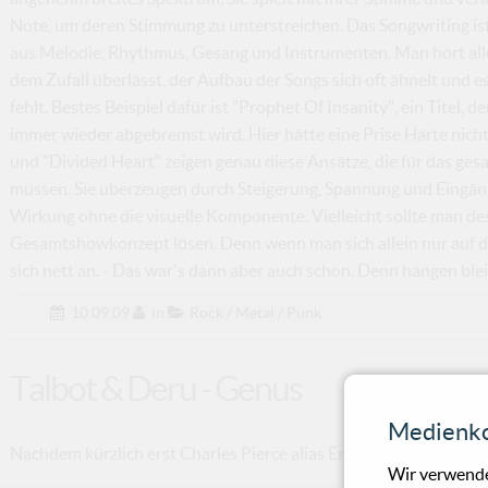
Note, um deren Stimmung zu unterstreichen. Das Songwriting ist
aus Melodie, Rhythmus, Gesang und Instrumenten. Man hört aller
dem Zufall überlässt, der Aufbau der Songs sich oft ähnelt und 
fehlt. Bestes Beispiel dafür ist "Prophet Of Insanity", ein Titel
immer wieder abgebremst wird. Hier hätte eine Prise Härte nicht
und "Divided Heart" zeigen genau diese Ansätze, die für das ge
müssen. Sie überzeugen durch Steigerung, Spannung und Eingängig
Wirkung ohne die visuelle Komponente. Vielleicht sollte man de
Gesamtshowkonzept lösen. Denn wenn man sich allein nur auf die
sich nett an. - Das war's dann aber auch schon. Denn hängen blei
10.09.09
in
Rock / Metal / Punk
Talbot & Deru - Genus
Medienko
Nachdem kürzlich erst Charles Pierce alias End sechs Sterne für
Wir verwende