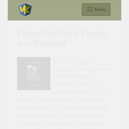
Menu
Feiner Post-Punk-Electro
von "Demand"
Seit 1985 steht
Thomas Heckmann mit
seinem Projekt
"Demand" am Start
und seit dem Call The
Ships To Port Remix für Covenant
aus dem Jahr 2002 habe ich (so ging
es zumindest mir) nichts mehr von
ihm gehört! Nun aber ist er mir mit