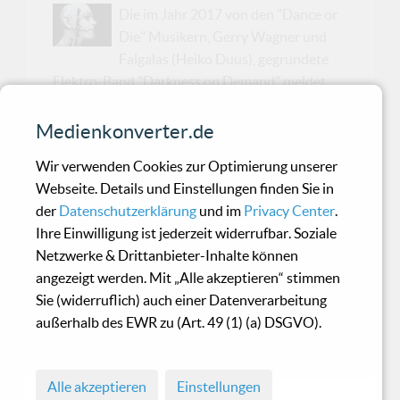
Die im Jahr 2017 von den "Dance or
Die" Musikern, Gerry Wagner und
Falgalas (Heiko Duus), gegründete
Elektro-Band "Darkness on Demand" meldet
sich mit ist mit ihrem zweitem Album zurück.
Nach dem Debüt "Post Stone Age Technology"
Medienkonverter.de
folgt nun Detoxination und setzt ihre Reise
Wir verwenden Cookies zur Optimierung unserer
durch futuristische Fantasiewelten fort.
Webseite. Details und Einstellungen finden Sie in
Musikalisch zwischen transzendentalen
der
Datenschutzerklärung
und im
Privacy Center
.
Atmosphären, treibenden Dance Beats und
Ihre Einwilligung ist jederzeit widerrufbar. Soziale
aggressiven EBM Sounds,
Netzwerke & Drittanbieter-Inhalte können
katapultieren Darkness on Demand den Hörer
angezeigt werden. Mit „Alle akzeptieren“ stimmen
aus dem jämmerlichen Daseinszustand des Hier
Sie (widerruflich) auch einer Datenverarbeitung
und Jetzt in eine automatisierte, digitalisierte
außerhalb des EWR zu (Art. 49 (1) (a) DSGVO).
Zukunft, in der die Menschheit zunehmend zu
Cy...
Alle akzeptieren
Einstellungen