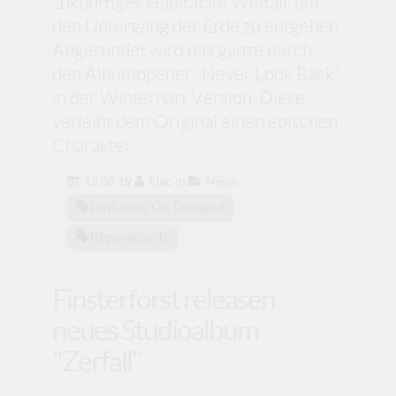
zukünftiges Habitat im Weltall, um
den Untergang der Erde zu entgehen.
Abgerundet wird das ganze durch
den Albumopener „Never Look Back“
in der Winterhart Version. Diese
verleiht dem Original einen epischen
Charakter.
15.05.19
Elec
in
News
Darkness On Demand
Reporecords
Finsterforst releasen
neues Studioalbum
"Zerfall"