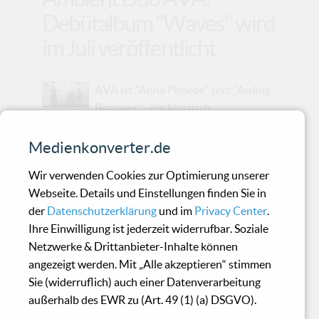
Debütalbum "Waves" wird
im Juli veröffentlicht
AVA ist "Anna Phoebe" und "Aisling
Brouwer" - ein klassisch
ausgebildetes Duo, das Ambient-Soundscapes
kreiert, die auf dem komplexen Zusammenspiel
Medienkonverter.de
von Violine und Klavier basieren. Beide sind
Wir verwenden Cookies zur Optimierung unserer
professionelle Komponisten an sich; Aisling für
Webseite. Details und Einstellungen finden Sie in
Film und Fernsehen und Anna für die Royal
der
Datenschutzerklärung
und im
Privacy Center
.
Ballet School (sowie Session-Musiker für riesige
Ihre Einwilligung ist jederzeit widerrufbar. Soziale
Bands und Künstler), aber durch AVA haben die
Netzwerke & Drittanbieter-Inhalte können
beiden in Zusammenarbeit miteinander ihre
angezeigt werden. Mit „Alle akzeptieren“ stimmen
eigene musikalische Identität entwickelt. Am 12.
Sie (widerruflich) auch einer Datenverarbeitung
Juli 2019 werden sie ihr Debütalbum „Waves“
außerhalb des EWR zu (Art. 49 (1) (a) DSGVO).
auf One Little Indian Records veröffentlichen -