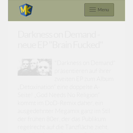
Menu
Darkness on Demand -
neue EP "Brain Fucked"
"Darkness on Demand"
präsentieren auf ihrer
zweiten EP zum Album
„Detoxination“ eine doppelte A-
Seite! „God Needs No Religion“
kommt im DoD-Remix daher, ein
ausgedehnter Megamix ganz im Stil
der frühen 80er, der das Publikum
regelrecht auf die Tanzfläche zieht.