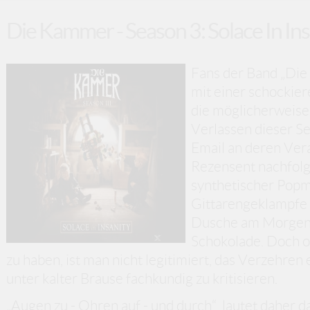
Die Kammer - Season 3: Solace In Ins
Fans der Band „Di
mit einer schockier
die möglicherweis
Verlassen dieser Se
Email an deren Ver
Rezensent nachfolg
synthetischer Popm
Gittarengeklampfe s
Dusche am Morgen o
Schokolade. Doch o
zu haben, ist man nicht legitimiert, das Verzehren
unter kalter Brause fachkundig zu kritisieren.
„Augen zu - Ohren auf - und durch“, lautet daher 