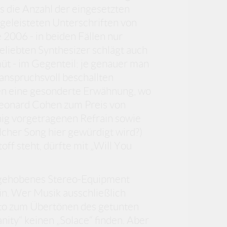
ss die Anzahl der eingesetzten
 geleisteten Unterschriften von
2006 - in beiden Fällen nur
eliebten Synthesizer schlägt auch
üt - im Gegenteil: je genauer man
anspruchsvoll beschallten
en eine gesonderte Erwähnung, wo
 Leonard Cohen zum Preis von
hig vorgetragenen Refrain sowie
lcher Song hier gewürdigt wird?)
ff steht, dürfte mit „Will You
v gehobenes Stereo-Equipment
in. Wer Musik ausschließlich
to zum Übertönen des getunten
nity“ keinen „Solace“ finden. Aber