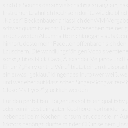
sind die Sounds derart vielschichtig arrangiert, da
Instrumente ähnlich hoch sein dürfte wie die blind
„Kaiser“ Beckenbauer anlässlich der WM-Vergabe 
schwer quantifizierbar. Die Abwesenheit meiner g
in der zweiten Albumhälfte nicht negativ aufs Gem
hinhört, desto mehr Facetten offenbaren sich den 
Lauschern. Die wandlungsfähigen Vocals verdien
sonst gibt es Nick Cave, Alexander Veljanov und
Einem? „Fairy on the Wire“ bietet einen dreisprac
ein etwas „geklaut“ klingendes Intro (wer weiß, we
und wer eher auf klassischen Singer-Songwriter-Sto
Close My Eyes?“ glücklich werden.
Für den perfekten Hörgenuss sollte ein qualitati
oder zumindest ein guter Kopfhörer vorhanden se
nebenbei beim Kochen konsumiert oder sie im Au
Motors benötigt, dürfte mit der CD in seinem „Insa