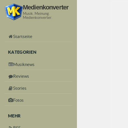
Medienkonverter
Musik. Meinung.
Medienkonverter.
Startseite
KATEGORIEN
Musiknews
Reviews
Stories
Fotos
MEHR
RSS