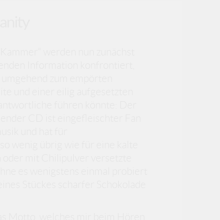
anity
e Kammer“ werden nun zunächst
enden Information konfrontiert,
e umgehend zum empörten
ite und einer eilig aufgesetzten
antwortliche führen könnte: Der
ender CD ist eingefleischter Fan
usik und hat für
o wenig übrig wie für eine kalte
der mit Chilipulver versetzte
hne es wenigstens einmal probiert
 eines Stückes scharfer Schokolade
das Motto, welches mir beim Hören