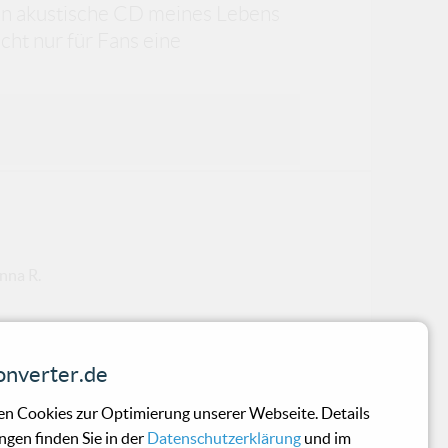
rein akustische CD meines Lebens
cht nur für Fans eine
nna R.
nverter.de
n Cookies zur Optimierung unserer Webseite. Details
ngen finden Sie in der
Datenschutzerklärung
und im