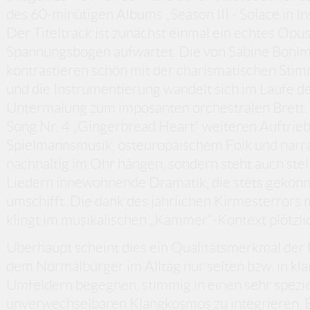
des 60-minütigen Albums „Season III - Solace in Ins
Der Titeltrack ist zunächst einmal ein echtes Opu
Spannungsbogen aufwartet. Die von Sabine Bohl
kontrastieren schön mit der charismatischen Sti
und die Instrumentierung wandelt sich im Laufe 
Untermalung zum imposanten orchestralen Brett.
Song Nr. 4 „Gingerbread Heart“ weiteren Auftrieb
Spielmannsmusik, osteuropäischem Folk und narrati
nachhaltig im Ohr hängen, sondern steht auch stel
Liedern innewohnende Dramatik, die stets gekonnt
umschifft. Die dank des jährlichen Kirmesterrors 
klingt im musikalischen „Kammer“-Kontext plötzl
Überhaupt scheint dies ein Qualitätsmerkmal der B
dem Normalbürger im Alltag nur selten bzw. in kla
Umfeldern begegnen, stimmig in einen sehr spezie
unverwechselbaren Klangkosmos zu integrieren. B