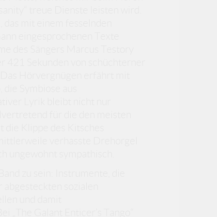
anity“ treue Dienste leisten wird.
s, das mit einem fesselnden
mann eingesprochenen Texte
mme des Sängers Marcus Testory
der 421 Sekunden von schüchterner
 Das Hörvergnügen erfährt mit
, die Symbiose aus
ver Lyrik bleibt nicht nur
lvertretend für die den meisten
 die Klippe des Kitsches
mittlerweile verhasste Drehorgel
ich ungewohnt sympathisch.
and zu sein: Instrumente, die
r abgesteckten sozialen
llen und damit
ei „The Galant Enticer’s Tango“