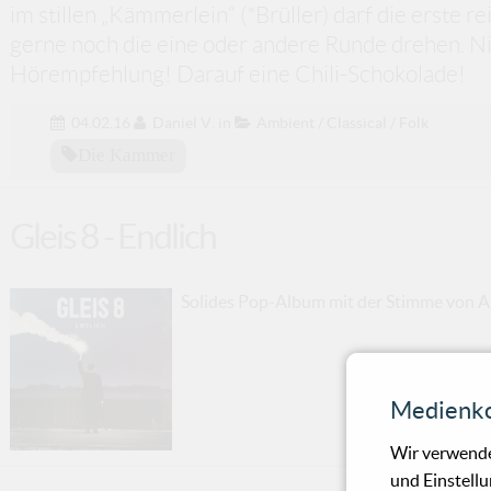
im stillen „Kämmerlein“ (*Brüller) darf die erste 
gerne noch die eine oder andere Runde drehen. Ni
Hörempfehlung! Darauf eine Chili-Schokolade!
04.02.16
Daniel V.
in
Ambient / Classical / Folk
Die Kammer
Gleis 8 - Endlich
Solides Pop-Album mit der Stimme von A
Medienko
Wir verwende
und Einstellu