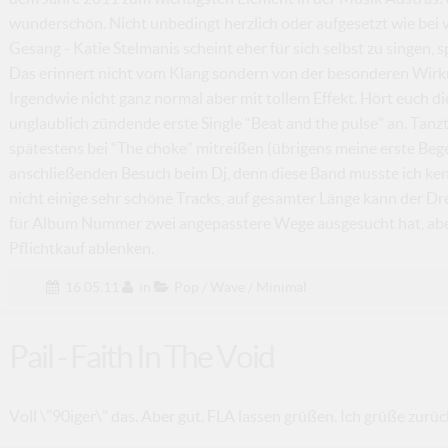
wunderschön. Nicht unbedingt herzlich oder aufgesetzt wie bei 
Gesang - Katie Stelmanis scheint eher für sich selbst zu singen
Das erinnert nicht vom Klang sondern von der besonderen Wirku
Irgendwie nicht ganz normal aber mit tollem Effekt. Hört euch d
unglaublich zündende erste Single “Beat and the pulse” an. Tanz
spätestens bei “The choke” mitreißen (übrigens meine erste Bege
anschließenden Besuch beim Dj, denn diese Band musste ich ke
nicht einige sehr schöne Tracks, auf gesamter Länge kann der Dr
für Album Nummer zwei angepasstere Wege ausgesucht hat, aber d
Pflichtkauf ablenken.
16.05.11
in
Pop / Wave / Minimal
Pail - Faith In The Void
Voll \"90iger\" das. Aber gut. FLA lassen grüßen. Ich grüße zurüc