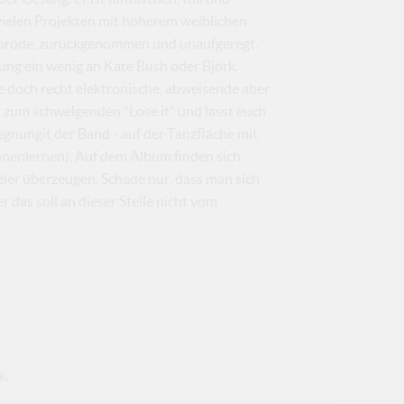
vielen Projekten mit höherem weiblichen
, spröde, zurückgenommen und unaufgeregt.
ng ein wenig an Kate Bush oder Björk.
ie doch recht elektronische, abweisende aber
t zum schwelgenden “Lose it” und lasst euch
gnungit der Band - auf der Tanzfläche mit
nnenlernen). Auf dem Album finden sich
eier überzeugen. Schade nur, dass man sich
as soll an dieser Stelle nicht vom
k.