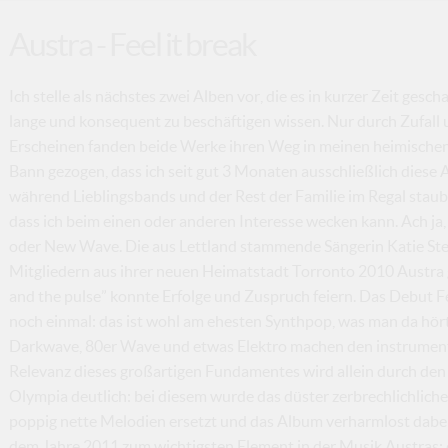
Austra - Feel it break
Ich stelle als nächstes zwei Alben vor, die es in kurzer Zeit ges
lange und konsequent zu beschäftigen wissen. Nur durch Zufal
Erscheinen fanden beide Werke ihren Weg in meinen heimischen 
Bann gezogen, dass ich seit gut 3 Monaten ausschließlich diese 
während Lieblingsbands und der Rest der Familie im Regal staubt.
dass ich beim einen oder anderen Interesse wecken kann. Ach ja
oder New Wave. Die aus Lettland stammende Sängerin Katie St
Mitgliedern aus ihrer neuen Heimatstadt Torronto 2010 Austra g
and the pulse” konnte Erfolge und Zuspruch feiern. Das Debut Fe
noch einmal: das ist wohl am ehesten Synthpop, was man da hört
Darkwave, 80er Wave und etwas Elektro machen den instrumente
Relevanz dieses großartigen Fundamentes wird allein durch den
Olympia deutlich: bei diesem wurde das düster zerbrechlichlic
poppig nette Melodien ersetzt und das Album verharmlost dabei
dem Jahre 2011 zum wichtigsten Element in der Musik Austras: de