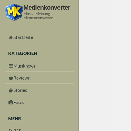
Medienkonverter
Musik. Meinung.
Medienkonverter.
Startseite
KATEGORIEN
Musiknews
Reviews
Stories
Fotos
MEHR
RSS