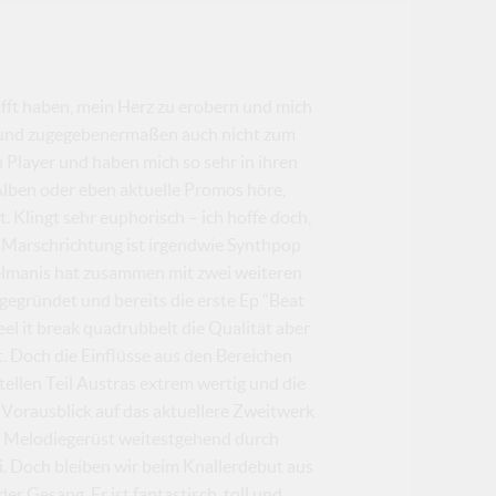
chafft haben, mein Herz zu erobern und mich
l und zugegebenermaßen auch nicht zum
Player und haben mich so sehr in ihren
Alben oder eben aktuelle Promos höre,
 Klingt sehr euphorisch – ich hoffe doch,
, Marschrichtung ist irgendwie Synthpop
elmanis hat zusammen mit zwei weiteren
egründet und bereits die erste Ep “Beat
el it break quadrubbelt die Qualität aber
. Doch die Einflüsse aus den Bereichen
llen Teil Austras extrem wertig und die
 Vorausblick auf das aktuellere Zweitwerk
he Melodiegerüst weitestgehend durch
. Doch bleiben wir beim Knallerdebut aus
r Gesang. Er ist fantastisch, toll und