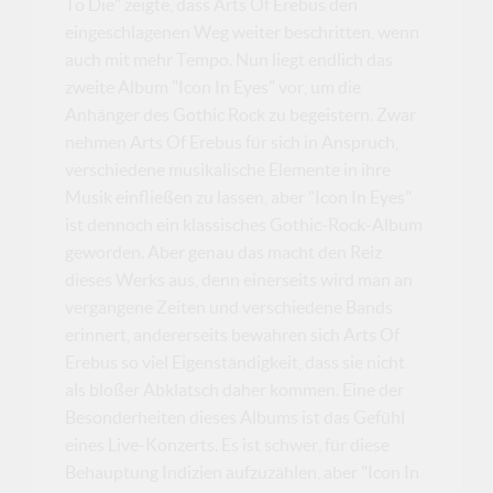
To Die" zeigte, dass Arts Of Erebus den
eingeschlagenen Weg weiter beschritten, wenn
auch mit mehr Tempo. Nun liegt endlich das
zweite Album "Icon In Eyes" vor, um die
Anhänger des Gothic Rock zu begeistern. Zwar
nehmen Arts Of Erebus für sich in Anspruch,
verschiedene musikalische Elemente in ihre
Musik einfließen zu lassen, aber "Icon In Eyes"
ist dennoch ein klassisches Gothic-Rock-Album
geworden. Aber genau das macht den Reiz
dieses Werks aus, denn einerseits wird man an
vergangene Zeiten und verschiedene Bands
erinnert, andererseits bewahren sich Arts Of
Erebus so viel Eigenständigkeit, dass sie nicht
als bloßer Abklatsch daher kommen. Eine der
Besonderheiten dieses Albums ist das Gefühl
eines Live-Konzerts. Es ist schwer, für diese
Behauptung Indizien aufzuzählen, aber "Icon In