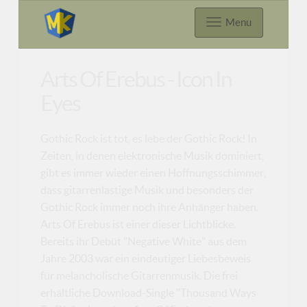
Menu
Arts Of Erebus - Icon In
Eyes
Gothic Rock ist tot, es lebe der Gothic Rock! In
Zeiten, in denen elektronische Musik dominiert,
gibt es immer wieder einen Hoffnungsschimmer,
dass gitarrenlastige Musik und besonders der
Gothic Rock immer noch ihre Anhänger haben.
Arts Of Erebus ist einer dieser Lichtblicke.
Bereits ihr Debüt "Negative White" aus dem
Jahre 2003 war ein eindeutiger Liebesbeweis
für melancholische Gitarrenmusik. Die frei
erhältliche Download-Single "Thousand Ways