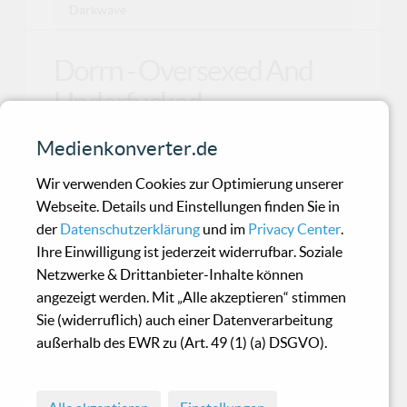
Darkwave
Dorrn - Oversexed And
Underfucked
Medienkonverter.de
Gegründet 2002 von vier deutschen
Rockmusikern, legten Dorrn 2007 ihr Album
Wir verwenden Cookies zur Optimierung unserer
„Oversexed And Underfuck
Webseite. Details und Einstellungen finden Sie in
der
Datenschutzerklärung
und im
Privacy Center
.
Ihre Einwilligung ist jederzeit widerrufbar. Soziale
Faderhead - FH2
Netzwerke & Drittanbieter-Inhalte können
angezeigt werden. Mit „Alle akzeptieren“ stimmen
Sie (widerruflich) auch einer Datenverarbeitung
Ich möchte ja diese Kritik des neuen
außerhalb des EWR zu (Art. 49 (1) (a) DSGVO).
Faderhead Longplayers nicht wie die
des letzten beginnen, aber