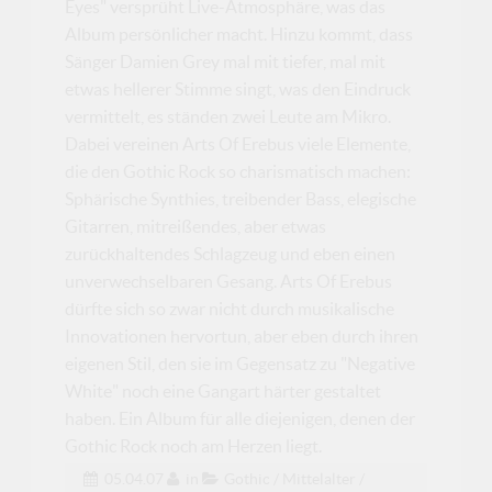
Eyes" versprüht Live-Atmosphäre, was das
Album persönlicher macht. Hinzu kommt, dass
Sänger Damien Grey mal mit tiefer, mal mit
etwas hellerer Stimme singt, was den Eindruck
vermittelt, es ständen zwei Leute am Mikro.
Dabei vereinen Arts Of Erebus viele Elemente,
die den Gothic Rock so charismatisch machen:
Sphärische Synthies, treibender Bass, elegische
Gitarren, mitreißendes, aber etwas
zurückhaltendes Schlagzeug und eben einen
unverwechselbaren Gesang. Arts Of Erebus
dürfte sich so zwar nicht durch musikalische
Innovationen hervortun, aber eben durch ihren
eigenen Stil, den sie im Gegensatz zu "Negative
White" noch eine Gangart härter gestaltet
haben. Ein Album für alle diejenigen, denen der
Gothic Rock noch am Herzen liegt.
05.04.07
in
Gothic / Mittelalter /