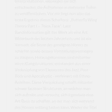
Interpretationen, weswegen sie sich
entschieden, die Aufnahmen in mehreren Teilen
zu veröffentlichen. Vor mir liegt nun also das
erste Ergebnis dieses Schaffens: „Butterfly Wing
Theory Part I – Think Tank“. Laut
Bandinformation gilt das Werk als eine Art
Bilderbuch des letzten Jahrzehnts und ist ein
Versuch, die Sinne des geneigten Hörers zu
schärfen sowie dessen Vorstellungsvermögen
zu steigern. Herausgekommen sind mitunter
wirre Klangstrukturen, entstanden aus einer
Verknüpfung von Elementen des Jazz, Post-
Rock und Apocalyptic - verfeinert mit Ethno-
Anleihen. Diese Verquickung schafft mitunter
schwer fassbare Strukturen, an welchen man
sich aufreibt und versucht, sich irgendwie eine
Art Basis zu schaffen, an der man sich während
des Hörens entlang tasten kann. Weder die Titel