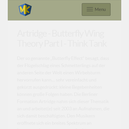
Menu
Artridge - Butterfly Wing
Theory Part I - Think Tank
Der so genannte „Butterfly Effect“ besagt, dass
der Flügelschlag eines Schmetterlings auf der
anderen Seite der Welt einen Wirbelsturm
hervorrufen kann.... sehr vereinfacht und
gekürzt ausgedrückt: kleine Begebenheiten
können große Folgen haben. Die Berliner
Formation Artridge nahm sich dieser Thematik
an und arbeitet(e) seit 2003 an Aufnahmen, die
sich damit beschäftigten. Den Musikern
eröffnete sich ein breites Spektrum an