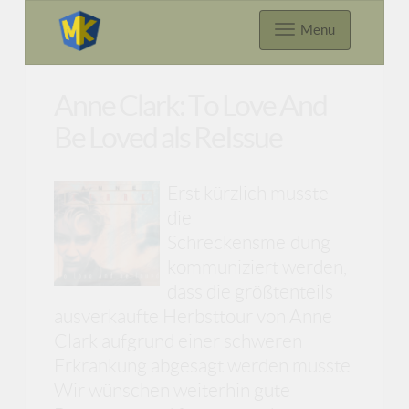
Menu
Anne Clark: To Love And
Be Loved als ReIssue
Erst kürzlich musste
die
Schreckensmeldung
kommuniziert werden,
dass die größtenteils
ausverkaufte Herbsttour von Anne
Clark aufgrund einer schweren
Erkrankung abgesagt werden musste.
Wir wünschen weiterhin gute