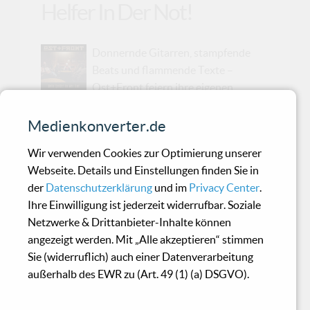
Helfer In Der Not!
Donnernde Gitarren, stampfende
Beats und flammende Texte –
Ost+Front feiern ihre eigenen
Trademarks und demonstrieren eindrucksvoll
ihre Vormachtstellung in der Neuen Deutschen
Medienkonverter.de
Härte. „Wer Ost+Front will, der soll Ost+Front
Wir verwenden Cookies zur Optimierung unserer
bekommen. Immer auf höchstem Niveau. Immer
Webseite. Details und Einstellungen finden Sie in
am Limit!“, gibt Sänger Hermann Ostfront die
der
Datenschutzerklärung
und im
Privacy Center
.
Marschrichtung vor. Die Band lässt seinen
Ihre Einwilligung ist jederzeit widerrufbar. Soziale
Worten Taten folgen und zeigt auf „Dein Helfer
Netzwerke & Drittanbieter-Inhalte können
in der Not“ ihre geballte Stärke. Gleichzeitig
angezeigt werden. Mit „Alle akzeptieren“ stimmen
setzen Ost+Front ein Statement in diesen
Sie (widerruflich) auch einer Datenverarbeitung
unsicheren Zeiten: „Das Album soll dir die Hand
außerhalb des EWR zu (Art. 49 (1) (a) DSGVO).
reichen und dich wieder aufbauen. Wir sind
Ost+Front - dein Hel...