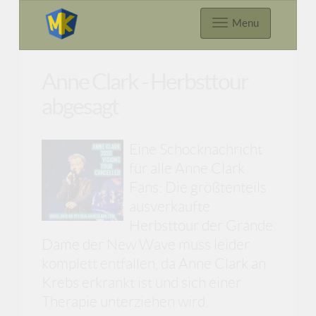
Menu
Anne Clark - Herbsttour
abgesagt
Eine Schocknachricht
für alle Anne Clark
Fans: Die größtenteils
ausverkaufte
Herbsttour der Grande
Dame der New Wave muss leider
komplett entfallen, da Anne Clark an
Krebs erkrankt ist und sich einer
Therapie unterziehen wird.