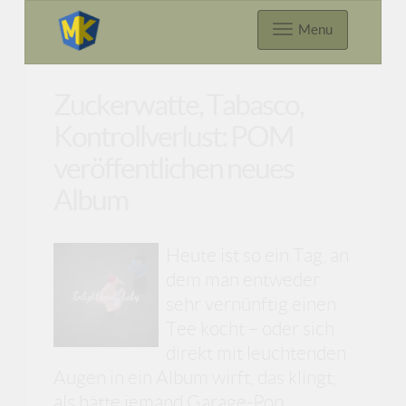
Menu
Zuckerwatte, Tabasco,
Kontrollverlust: POM
veröffentlichen neues
Album
Heute ist so ein Tag, an
dem man entweder
sehr vernünftig einen
Tee kocht – oder sich
direkt mit leuchtenden
Augen in ein Album wirft, das klingt,
als hätte jemand Garage-Pop,