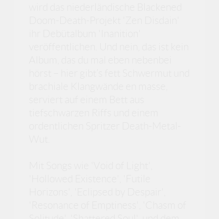
wird das niederländische Blackened
Doom-Death-Projekt 'Zen Disdain'
ihr Debütalbum 'Inanition'
veröffentlichen. Und nein, das ist kein
Album, das du mal eben nebenbei
hörst – hier gibt’s fett Schwermut und
brachiale Klangwände en masse,
serviert auf einem Bett aus
tiefschwarzen Riffs und einem
ordentlichen Spritzer Death-Metal-
Wut.
Mit Songs wie 'Void of Light',
'Hollowed Existence', 'Futile
Horizons', 'Eclipsed by Despair',
'Resonance of Emptiness', 'Chasm of
Solitude', 'Shattered Soul', und dem