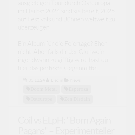
ausgiebigen Tour durch Osteuropa
im Herbst 2024 sind sie bereit, 2025
auf Festivals und Bühnen weltweit zu
überzeugen.
Ein Album für die Feiertage? Eher
nicht. Aber falls dir der Glühwein
irgendwann zu gifftig wird, hast du
hier das perfekte Gegenmittel.
05.12.24
Elec
in
News
Doom Metal
Esperoza
Osteuropa
Zen Disdain
Coil vs ELpH: "Born Again
Pagans" – Experimenteller