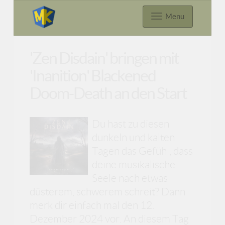
Menu
'Zen Disdain' bringen mit
'Inanition' Blackened
Doom-Death an den Start
Du hast zu diesen
dunkeln und kalten
Tagen das Gefühl, dass
deine musikalische
Seele nach etwas
düsterem, schwerem schreit? Dann
merk dir einfach mal den 12.
Dezember 2024 vor. An diesem Tag