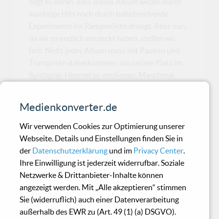
liegt es daran, dass dieses Album weder durch
wuchtige Hits noch durch bahnbrechende
Experimente ins Rampenlicht drängt. Aber nun,
da wir es endlich entdeckt haben, stellen wir
fest: Nicht jedes Album muss mit Pauken und
Trompeten daherkommen, um seinen Platz im
Synthpop-Himmel zu verdienen. Manchmal
reicht es, wenn es einfach solide gemacht und
angenehm anzuhören ist – und genau das bietet
Medienkonverter.de
'Für Alle'.Sch...
Wir verwenden Cookies zur Optimierung unserer
Webseite. Details und Einstellungen finden Sie in
Forced Movement - Lost
der
Datenschutzerklärung
und im
Privacy Center
.
Ihre Einwilligung ist jederzeit widerrufbar. Soziale
Netzwerke & Drittanbieter-Inhalte können
Mehr als zehn Jahre in einer
angezeigt werden. Mit „Alle akzeptieren“ stimmen
Depeche-Mode-Tribute-Band gehen
Sie (widerruflich) auch einer Datenverarbeitung
nicht spurlos an der Festplatte
außerhalb des EWR zu (Art. 49 (1) (a) DSGVO).
vorbei. Das schadet "Lost" aber nicht, sondern