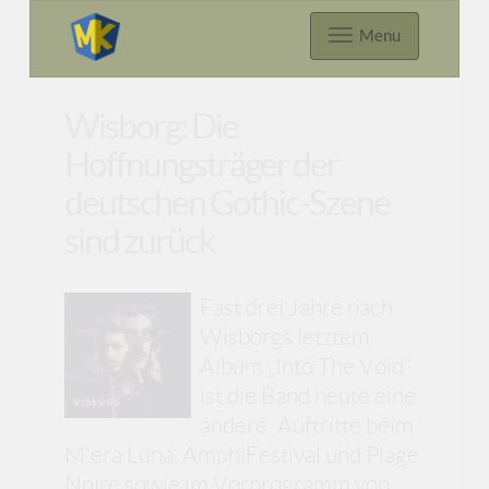
Menu
Wisborg: Die
Hoffnungsträger der
deutschen Gothic-Szene
sind zurück
Fast drei Jahre nach
Wisborgs letztem
Album „Into The Void“
ist die Band heute eine
andere: Auftritte beim
M'era Luna, AmphiFestival und Plage
Noire sowie im Vorprogramm von