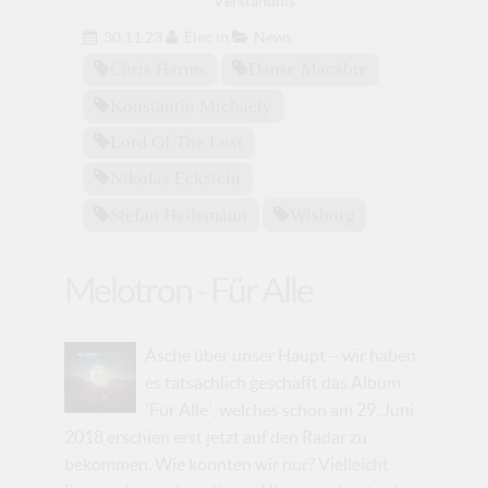
Verständnis.
30.11.23
Elec
in
News
Chris Harms
Danse Macabre
Konstantin Michaely
Lord Of The Lost
Nikolas Eckstein
Stefan Heilemann
Wisborg
Melotron - Für Alle
Asche über unser Haupt – wir haben
es tatsächlich geschafft das Album
'Für Alle', welches schon am 29. Juni
2018 erschien erst jetzt auf den Radar zu
bekommen. Wie konnten wir nur? Vielleicht