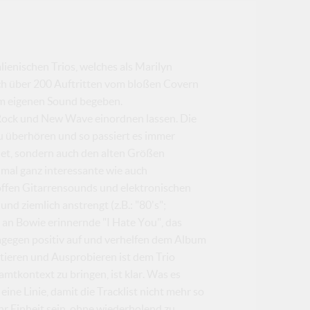
ienischen Trios, welches als Marilyn
h über 200 Auftritten vom bloßen Covern
nem eigenen Sound begeben.
, Rock und New Wave einordnen lassen. Die
 zu überhören und so passiert es immer
et, sondern auch den alten Größen
hmal ganz interessante wie auch
offen Gitarrensounds und elektronischen
d ziemlich anstrengt (z.B.: "80's";
n an Bowie erinnernde "I Hate You", das
dagegen positiv auf und verhelfen dem Album
ieren und Ausprobieren ist dem Trio
amtkontext zu bringen, ist klar. Was es
ine Linie, damit die Tracklist nicht mehr so
ehr Einheit sein, ohne wiederholend zu