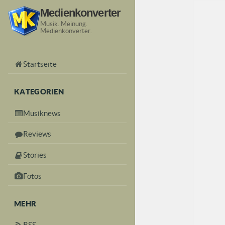
Medienkonverter
Musik. Meinung.
Medienkonverter.
Startseite
KATEGORIEN
Musiknews
Reviews
Stories
Fotos
MEHR
RSS