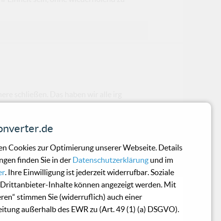
re schließen. Das haben wir alle irg
nverter.de
n Cookies zur Optimierung unserer Webseite. Details
ngen finden Sie in der
Datenschutzerklärung
und im
en ‚Ballroom Stories’, die mit Chic u
er
. Ihre Einwilligung ist jederzeit widerrufbar. Soziale
Drittanbieter-Inhalte können angezeigt werden. Mit
eren“ stimmen Sie (widerruflich) auch einer
itung außerhalb des EWR zu (Art. 49 (1) (a) DSGVO).