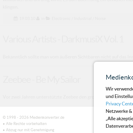
klingen.
19.03.10
in
Electronic / Industrial / Noise
Various Artists - DarkmusiX Vol. 1
Bekanntlich sollte man vom äußeren Sichtbaren nicht auf das Inne
Medienko
Zeebee - Be My Sailor
Wir verwende
und Einstellu
Vor zwei Jahren unterstützte Zeebee den großen Waldeck bei sein
Privacy Cent
Netzwerke & 
© 1998 - 2026 Medienkonverter.de
„Alle akzepti
• Alle Rechte vorbehalten
Datenverarbe
• Abzug nur mit Genehmigung