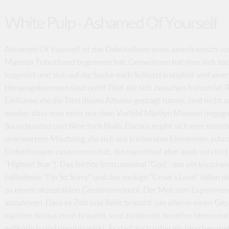
White Pulp - Ashamed Of Yourself
Ashamed Of Yourself ist das Debütalbum eines amerikanisch-ital
Manson Tributband begonnen hat. Gemeinsam hat man sich nac
losgeeist und sich auf die Suche nach Selbstständigkeit und ei
Herausgekommen sind zwölf Titel, die sich zwischen Industrial
Einflüsse, die die Titel dieses Albums geprägt haben, sind nicht
wieder, dass man nicht nur dem Vorbild Marilyn Manson begegn
Soundgarden und Nine Inch Nails. Daraus ergibt sich eine manc
unerwartete Mischung, die sich aus treibenden Elementen, schr
Einkerbungen zusammensetzt, die manchmal aber auch verstört un
"Highest Star"). Das leichte Instrumental "God", das ein bissche
balladeske "I'm So Sorry" und das rockige "Crow's Love" fallen 
zu einem akzeptablen Gesamteindruck. Der Mut zum Experiment
anzuhören. Dass es Zeit und Reife braucht, um alles in einen Ges
darüber hinaus noch braucht, sind zündende, kreative Ideen und e
willkürlich und unruhig wirkt. Es darf auch ruhig ein bisschen m