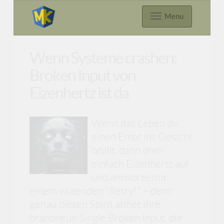
Menu
Wenn Systeme crashen:
Broken Input von
Eizenhertz ist da
Wenn das Leben dir
einen Error ins Gesicht
brüllt, dann dreh
einfach Eizenhertz auf
und antworte mit
einem wütenden "Retry!" – denn
genau diesen Spirit atmet ihre
brandneue Single Broken Input, die