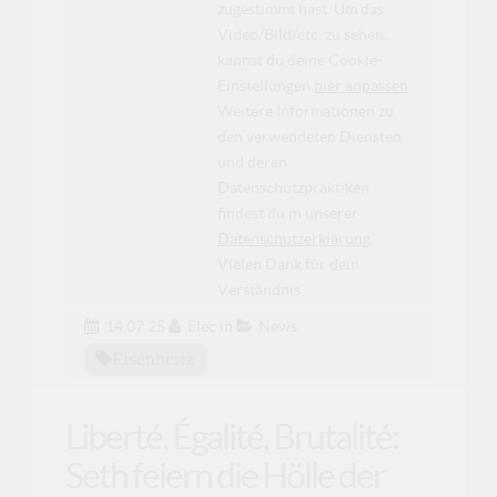
zugestimmt hast. Um das
Video/Bild/etc. zu sehen,
kannst du deine Cookie-
Einstellungen
hier anpassen
.
Weitere Informationen zu
den verwendeten Diensten
und deren
Datenschutzpraktiken
findest du in unserer
Datenschutzerklärung
.
Vielen Dank für dein
Verständnis.
14.07.25
Elec
in
News
Eisenhertz
Liberté, Égalité, Brutalité:
Seth feiern die Hölle der