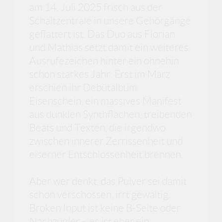
am 14. Juli 2025 frisch aus der
Schaltzentrale in unsere Gehörgänge
geflattert ist. Das Duo aus Florian
und Mathias setzt damit ein weiteres
Ausrufezeichen hinter ein ohnehin
schon starkes Jahr: Erst im März
erschien ihr Debütalbum
Eisenschein, ein massives Manifest
aus dunklen Synthflächen, treibenden
Beats und Texten, die irgendwo
zwischen innerer Zerrissenheit und
eiserner Entschlossenheit brennen.
Aber wer denkt, das Pulver sei damit
schon verschossen, irrt gewaltig:
Broken Input ist keine B-Seite oder
Nachzügler – es ist eher ein