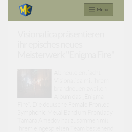
Menu
Visionatica präsentieren
ihr episches neues
Meisterwerk "Enigma Fire"
Ab heute entfacht
Visionatica mit ihrem
brandneuen zweiten
Album das „Enigma
Fire“. Die deutsche Female Fronted
Symphonic Metal Band um Frontlady
Tamara Amedov hat zusammen mit
ihrem eingespielten Team bestehend