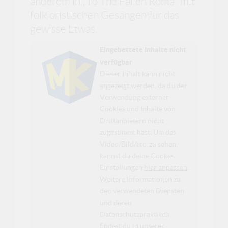
anderem in „To The Fallen Roma“ mit
folkloristischen Gesängen für das
gewisse Etwas.
Eingebettete Inhalte nicht
verfügbar
Dieser Inhalt kann nicht
angezeigt werden, da du der
Verwendung externer
Cookies und Inhalte von
Drittanbietern nicht
zugestimmt hast. Um das
Video/Bild/etc. zu sehen,
kannst du deine Cookie-
Einstellungen
hier anpassen
.
Weitere Informationen zu
den verwendeten Diensten
und deren
Datenschutzpraktiken
findest du in unserer