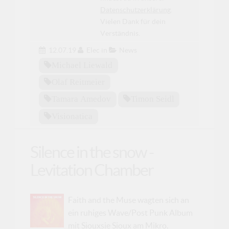
Datenschutzerklärung
.
Vielen Dank für dein
Verständnis.
12.07.19
Elec
in
News
Michael Liewald
Olaf Reitmeier
Tamara Amedov
Timon Seidl
Visionatica
Silence in the snow -
Levitation Chamber
Faith and the Muse wagten sich an
ein ruhiges Wave/Post Punk Album
mit Siouxsie Sioux am Mikro.