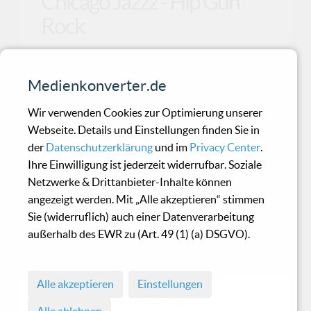
Chicago Jazzz - Hip Gun
Rock
Chicago Jazzz ist eine von vielen Bands, die an
Medienkonverter.de
der Auflösung eines Labels zu leiden hatten.
Das vor
Wir verwenden Cookies zur Optimierung unserer
Webseite. Details und Einstellungen finden Sie in
der
Datenschutzerklärung
und im
Privacy Center
.
Decoded Feedback -
Ihre Einwilligung ist jederzeit widerrufbar. Soziale
Shockwave
Netzwerke & Drittanbieter-Inhalte können
angezeigt werden. Mit „Alle akzeptieren“ stimmen
Sie (widerruflich) auch einer Datenverarbeitung
Fast zwei Jahre haben sich "Decoded Feedback"
außerhalb des EWR zu (Art. 49 (1) (a) DSGVO).
für ihr neues Album „Shockwave“ Zeit gelassen.
Der ber
Alle akzeptieren
Einstellungen
© 1998 - 2026 Medienkonverter.de