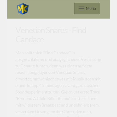
Menu
Venetian Snares - Find
Candace
Man sollte sich "Find Candace" in
ausgeschlafener und ausgeglichener Verfassung
zu Gemüte führen, denn was einen auf dem
neuen Longplayer von Venetian Snares
erwartet, hat weniger etwas mit Musik denn mit
einem knapp 45-minütigen, avantgardistischen
Soundexperiment zu tun. Gleich der erste Track
"Befriend A Child Killer Remix" brettert einem
mit wildestem Breakbeat und undefinierbarem,
verzerrten Gesang um die Ohren, den man,