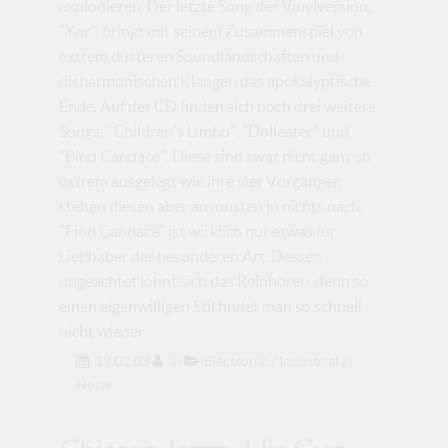
explodieren. Der letzte Song der Vinylversion,
"Yor", bringt mit seinem Zusammenspiel von
extrem düsteren Soundlandschaften und
disharmonischen Klängen das apokalyptische
Ende. Auf der CD finden sich noch drei weitere
Songs: "Children's Limbo", "Dolleater" und
"Bind Candace". Diese sind zwar nicht ganz so
extrem ausgelegt wie ihre vier Vorgänger,
stehen diesen aber ansonsten in nichts nach.
"Find Candace" ist wirklich nur etwas für
Liebhaber der besonderen Art. Dessen
ungeachtet lohnt sich das Reinhören, denn so
einen eigenwilligen Stil findet man so schnell
nicht wieder.
19.02.03
in
Electronic / Industrial /
Noise