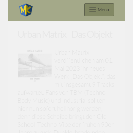
Menu
Urban Matrix - Das Objekt
Urban Matrix
veröffentlichen am 01.
Mai 2023 ihr neues
Werk „Das Objekt“, das
mit insgesamt 9 Tracks
aufwartet. Fans von TBM (Techno
Body Music) und Industrial sollten
hier nun sofort hellhörig werden,
denn diese Scheibe bringt den Old-
School-Techno-Vibe der frühen 90er
Jahre zurück. Dunkle, brodelnden