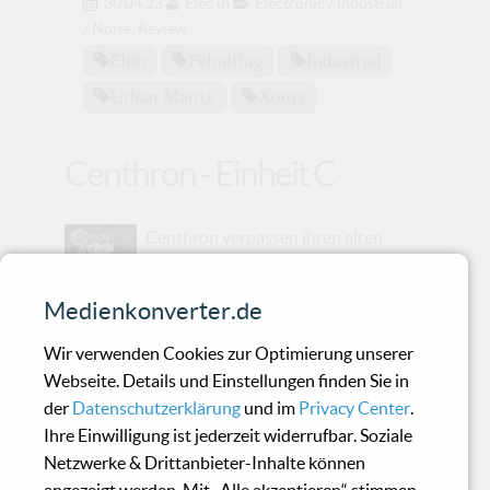
30.04.23
Elec
in
Electronic / Industrial
/ Noise
,
Review
Ebm
Feindflug
Industrial
Urban Matrix
Xotox
Centhron - Einheit C
Centhron verpassen ihren alten
Songs ein frisches Aggrotech-
Gewand. Es bleiben aber nachwievor
Medienkonverter.de
streitbare Centhron-Songs.
Wir verwenden Cookies zur Optimierung unserer
Webseite. Details und Einstellungen finden Sie in
VNV Nation - Electric Sun
der
Datenschutzerklärung
und im
Privacy Center
.
Ihre Einwilligung ist jederzeit widerrufbar. Soziale
Netzwerke & Drittanbieter-Inhalte können
Wenn Adjektive nicht mehr